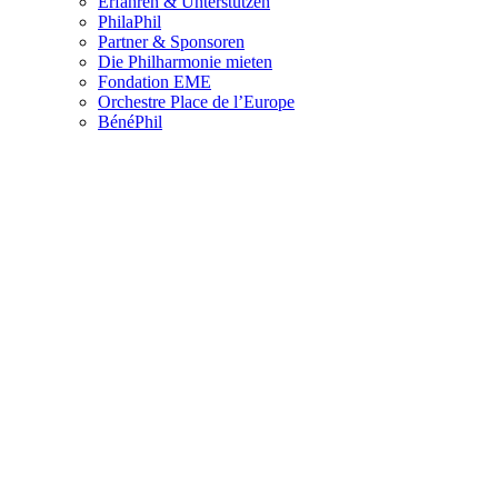
Erfahren & Unterstützen
PhilaPhil
Partner & Sponsoren
Die Philharmonie mieten
Fondation EME
Orchestre Place de l’Europe
BénéPhil