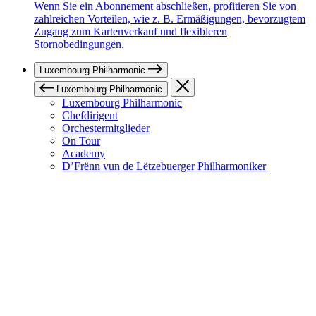
Wenn Sie ein Abonnement abschließen, profitieren Sie von
zahlreichen Vorteilen, wie z. B. Ermäßigungen, bevorzugtem
Zugang zum Kartenverkauf und flexibleren
Stornobedingungen.
Luxembourg Philharmonic
Luxembourg Philharmonic
Luxembourg Philharmonic
Chefdirigent
Orchestermitglieder
On Tour
Academy
D’Frënn vun de Lëtzebuerger Philharmoniker