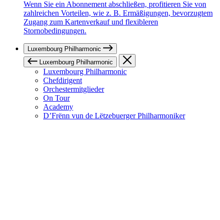
Wenn Sie ein Abonnement abschließen, profitieren Sie von
zahlreichen Vorteilen, wie z. B. Ermäßigungen, bevorzugtem
Zugang zum Kartenverkauf und flexibleren
Stornobedingungen.
Luxembourg Philharmonic
Luxembourg Philharmonic
Luxembourg Philharmonic
Chefdirigent
Orchestermitglieder
On Tour
Academy
D’Frënn vun de Lëtzebuerger Philharmoniker