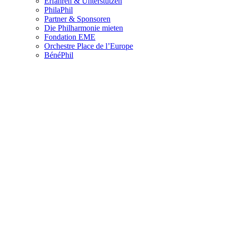
Erfahren & Unterstützen
PhilaPhil
Partner & Sponsoren
Die Philharmonie mieten
Fondation EME
Orchestre Place de l’Europe
BénéPhil