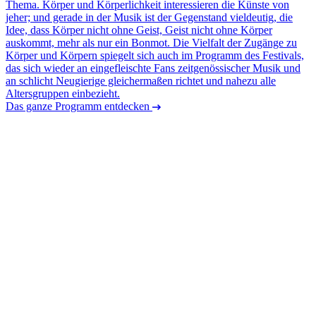
Thema. Körper und Körperlichkeit interessieren die Künste von
jeher; und gerade in der Musik ist der Gegenstand vieldeutig, die
Idee, dass Körper nicht ohne Geist, Geist nicht ohne Körper
auskommt, mehr als nur ein Bonmot. Die Vielfalt der Zugänge zu
Körper und Körpern spiegelt sich auch im Programm des Festivals,
das sich wieder an eingefleischte Fans zeitgenössischer Musik und
an schlicht Neugierige gleichermaßen richtet und nahezu alle
Altersgruppen einbezieht.
Das ganze Programm entdecken