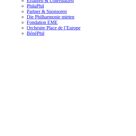
Erfahren & Unterstützen
PhilaPhil
Partner & Sponsoren
Die Philharmonie mieten
Fondation EME
Orchestre Place de l’Europe
BénéPhil