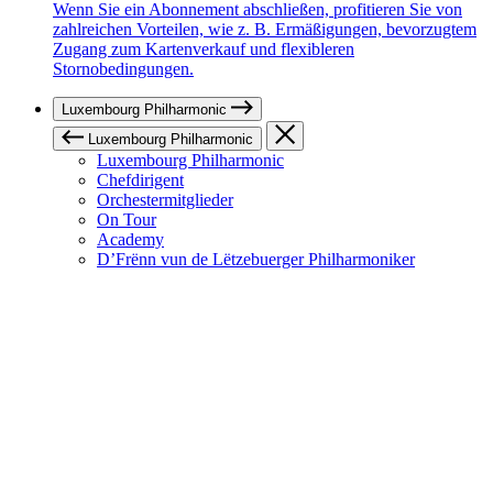
Wenn Sie ein Abonnement abschließen, profitieren Sie von
zahlreichen Vorteilen, wie z. B. Ermäßigungen, bevorzugtem
Zugang zum Kartenverkauf und flexibleren
Stornobedingungen.
Luxembourg Philharmonic
Luxembourg Philharmonic
Luxembourg Philharmonic
Chefdirigent
Orchestermitglieder
On Tour
Academy
D’Frënn vun de Lëtzebuerger Philharmoniker