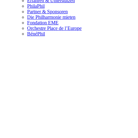
Erfahren & Unterstützen
PhilaPhil
Partner & Sponsoren
Die Philharmonie mieten
Fondation EME
Orchestre Place de l’Europe
BénéPhil