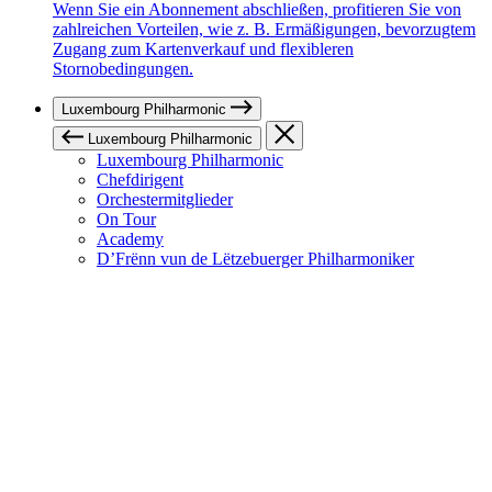
Wenn Sie ein Abonnement abschließen, profitieren Sie von
zahlreichen Vorteilen, wie z. B. Ermäßigungen, bevorzugtem
Zugang zum Kartenverkauf und flexibleren
Stornobedingungen.
Luxembourg Philharmonic
Luxembourg Philharmonic
Luxembourg Philharmonic
Chefdirigent
Orchestermitglieder
On Tour
Academy
D’Frënn vun de Lëtzebuerger Philharmoniker