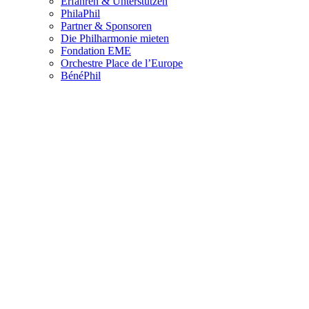
Erfahren & Unterstützen
PhilaPhil
Partner & Sponsoren
Die Philharmonie mieten
Fondation EME
Orchestre Place de l’Europe
BénéPhil