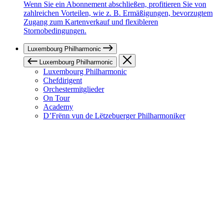
Wenn Sie ein Abonnement abschließen, profitieren Sie von
zahlreichen Vorteilen, wie z. B. Ermäßigungen, bevorzugtem
Zugang zum Kartenverkauf und flexibleren
Stornobedingungen.
Luxembourg Philharmonic
Luxembourg Philharmonic
Luxembourg Philharmonic
Chefdirigent
Orchestermitglieder
On Tour
Academy
D’Frënn vun de Lëtzebuerger Philharmoniker