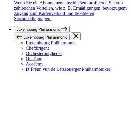
Wenn Sie ein Abonnement abschließen, profitieren Sie von
zahlreichen Vorteilen, wie z. B. Ermäßigungen, bevorzugtem
Zugang zum Kartenverkauf und flexibleren
Stornobedingungen.
Luxembourg Philharmonic
Luxembourg Philharmonic
Luxembourg Philharmonic
Chefdirigent
Orchestermitglieder
On Tour
Academy
D’Frënn vun de Lëtzebuerger Philharmoniker