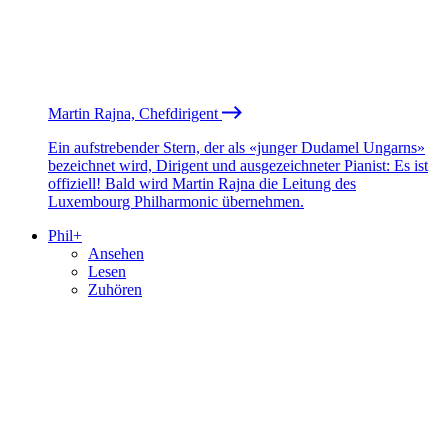
Martin Rajna, Chefdirigent
Ein aufstrebender Stern, der als «junger Dudamel Ungarns»
bezeichnet wird, Dirigent und ausgezeichneter Pianist: Es ist
offiziell! Bald wird Martin Rajna die Leitung des
Luxembourg Philharmonic übernehmen.
Phil+
Ansehen
Lesen
Zuhören