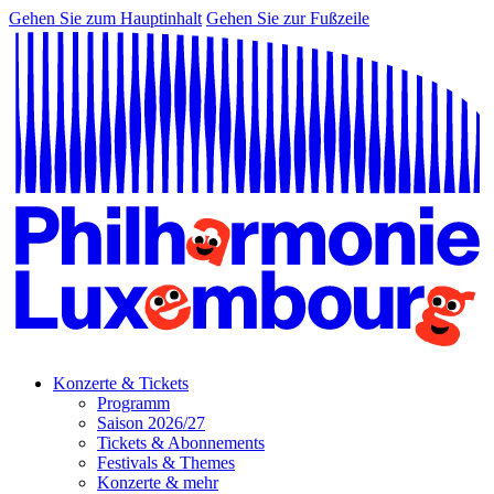
Gehen Sie zum Hauptinhalt
Gehen Sie zur Fußzeile
Konzerte & Tickets
Programm
Saison 2026/27
Tickets & Abonnements
Festivals & Themes
Konzerte & mehr