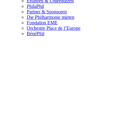
Erfahren & Unterstützen
PhilaPhil
Partner & Sponsoren
Die Philharmonie mieten
Fondation EME
Orchestre Place de l’Europe
BénéPhil