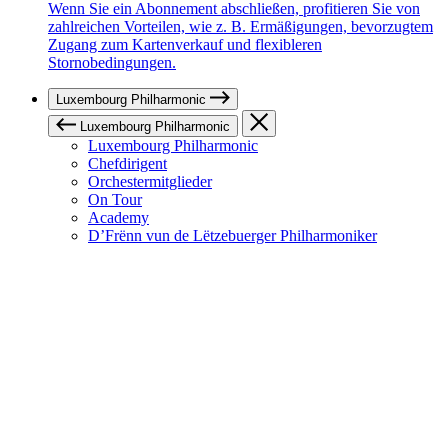
Wenn Sie ein Abonnement abschließen, profitieren Sie von
zahlreichen Vorteilen, wie z. B. Ermäßigungen, bevorzugtem
Zugang zum Kartenverkauf und flexibleren
Stornobedingungen.
Luxembourg Philharmonic
Luxembourg Philharmonic
Luxembourg Philharmonic
Chefdirigent
Orchestermitglieder
On Tour
Academy
D’Frënn vun de Lëtzebuerger Philharmoniker