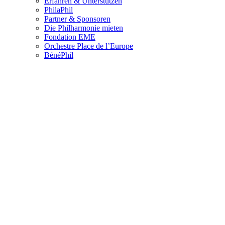
Erfahren & Unterstützen
PhilaPhil
Partner & Sponsoren
Die Philharmonie mieten
Fondation EME
Orchestre Place de l’Europe
BénéPhil