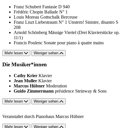
Franz Schubert
Fantasie D 940
Frédéric Chopin
Ballade N° 1
Louis Moreau Gottschalk
Berceuse
Franz Liszt
Liebestraum N° 1
Unstern! Sinistre, disastro S
208
Arnold Schönberg
Mässige Viertel (Drei Klavierstücke op.
11/1)
Francis Poulenc
Sonate pour piano à quatre mains
Mehr lesen
Weniger sehen
Die Musiker*innen
Cathy Krier
Klavier
Jean Muller
Klavier
Marcus Hübner
Moderation
Guido Zimmermann
présidence Steinway & Sons
Mehr lesen
Weniger sehen
Veranstaltet durch Pianohaus Marcus Hübner
Mehr lesen
Weniger sehen