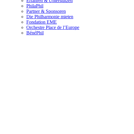
Erfahren & Unterstützen
PhilaPhil
Partner & Sponsoren
Die Philharmonie mieten
Fondation EME
Orchestre Place de l’Europe
BénéPhil