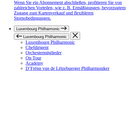
Wenn Sie ein Abonnement abschließen, profitieren Sie von
zahlreichen Vorteilen, wie z. B. Ermäßigungen, bevorzugtem
Zugang zum Kartenverkauf und flexibleren
Stornobedingungen.
Luxembourg Philharmonic
Luxembourg Philharmonic
Luxembourg Philharmonic
Chefdirigent
Orchestermitglieder
On Tour
Academy
D’Frënn vun de Lëtzebuerger Philharmoniker