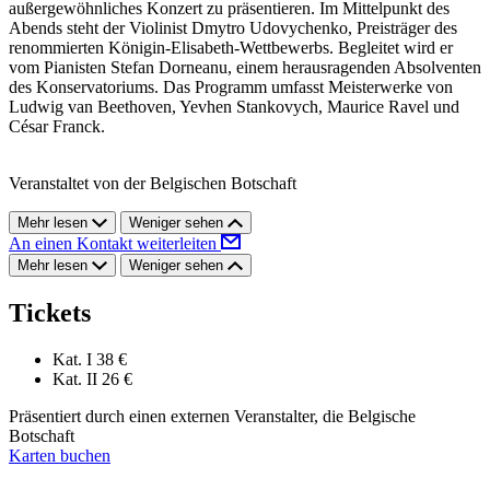
außergewöhnliches Konzert zu präsentieren. Im Mittelpunkt des
Abends steht der Violinist Dmytro Udovychenko, Preisträger des
renommierten Königin-Elisabeth-Wettbewerbs. Begleitet wird er
vom Pianisten Stefan Dorneanu, einem herausragenden Absolventen
des Konservatoriums. Das Programm umfasst Meisterwerke von
Ludwig van Beethoven, Yevhen Stankovych, Maurice Ravel und
César Franck.
Veranstaltet von der Belgischen Botschaft
Mehr lesen
Weniger sehen
An einen Kontakt weiterleiten
Mehr lesen
Weniger sehen
Tickets
Kat. I
38 €
Kat. II
26 €
Präsentiert durch einen externen Veranstalter, die Belgische
Botschaft
Karten buchen