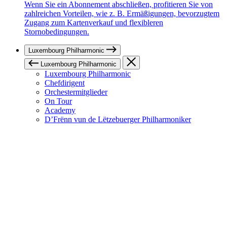
Wenn Sie ein Abonnement abschließen, profitieren Sie von
zahlreichen Vorteilen, wie z. B. Ermäßigungen, bevorzugtem
Zugang zum Kartenverkauf und flexibleren
Stornobedingungen.
Luxembourg Philharmonic
Luxembourg Philharmonic
Luxembourg Philharmonic
Chefdirigent
Orchestermitglieder
On Tour
Academy
D’Frënn vun de Lëtzebuerger Philharmoniker