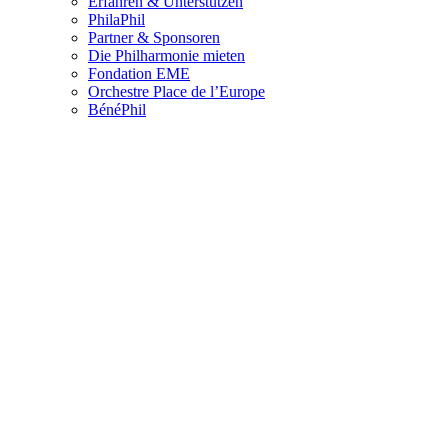
Erfahren & Unterstützen
PhilaPhil
Partner & Sponsoren
Die Philharmonie mieten
Fondation EME
Orchestre Place de l’Europe
BénéPhil