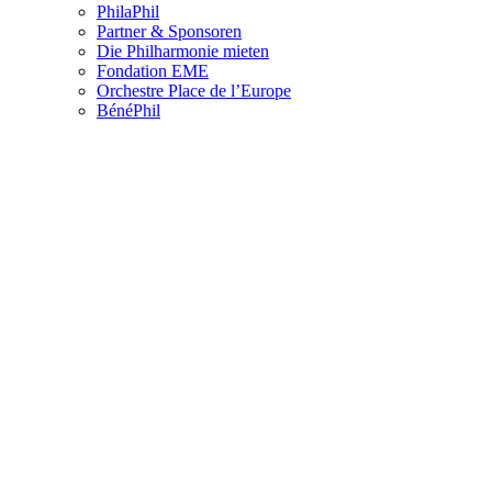
PhilaPhil
Partner & Sponsoren
Die Philharmonie mieten
Fondation EME
Orchestre Place de l’Europe
BénéPhil