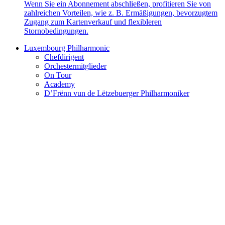
Wenn Sie ein Abonnement abschließen, profitieren Sie von
zahlreichen Vorteilen, wie z. B. Ermäßigungen, bevorzugtem
Zugang zum Kartenverkauf und flexibleren
Stornobedingungen.
Luxembourg Philharmonic
Chefdirigent
Orchestermitglieder
On Tour
Academy
D’Frënn vun de Lëtzebuerger Philharmoniker