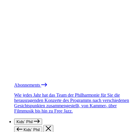
Abonnements
Wie jedes Jahr hat das Team der Philharmonie für Sie die
herausragenden Konzerte des Programms nach verschiedenen
Gesichtspunkten zusammengestellt, von Kammer- über
Filmmusik bis hin zu Free Jazz.
Kids’ Phil
Kids’ Phil