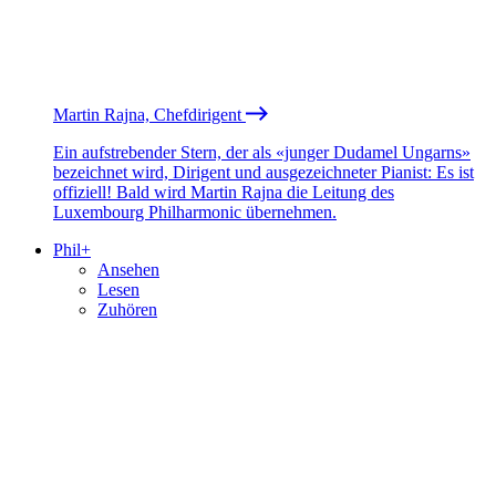
Martin Rajna, Chefdirigent
Ein aufstrebender Stern, der als «junger Dudamel Ungarns»
bezeichnet wird, Dirigent und ausgezeichneter Pianist: Es ist
offiziell! Bald wird Martin Rajna die Leitung des
Luxembourg Philharmonic übernehmen.
Phil+
Ansehen
Lesen
Zuhören