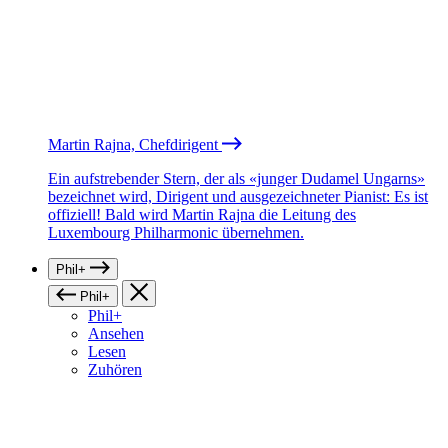
Martin Rajna, Chefdirigent
Ein aufstrebender Stern, der als «junger Dudamel Ungarns»
bezeichnet wird, Dirigent und ausgezeichneter Pianist: Es ist
offiziell! Bald wird Martin Rajna die Leitung des
Luxembourg Philharmonic übernehmen.
Phil+
Phil+
Phil+
Ansehen
Lesen
Zuhören