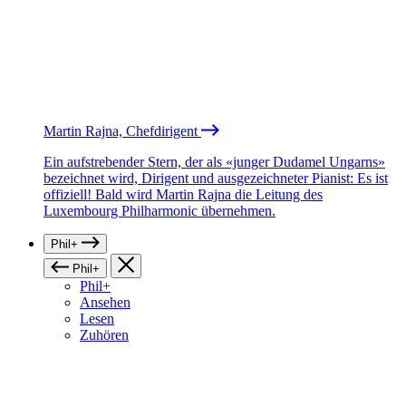
Martin Rajna, Chefdirigent
Ein aufstrebender Stern, der als «junger Dudamel Ungarns»
bezeichnet wird, Dirigent und ausgezeichneter Pianist: Es ist
offiziell! Bald wird Martin Rajna die Leitung des
Luxembourg Philharmonic übernehmen.
Phil+
Phil+
Phil+
Ansehen
Lesen
Zuhören