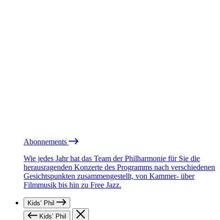
Abonnements
Wie jedes Jahr hat das Team der Philharmonie für Sie die
herausragenden Konzerte des Programms nach verschiedenen
Gesichtspunkten zusammengestellt, von Kammer- über
Filmmusik bis hin zu Free Jazz.
Kids’ Phil
Kids’ Phil