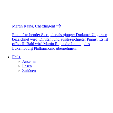
Martin Rajna, Chefdirigent
Ein aufstrebender Stern, der als «junger Dudamel Ungarns»
bezeichnet wird, Dirigent und ausgezeichneter Pianist: Es ist
offiziell! Bald wird Martin Rajna die Leitung des
Luxembourg Philharmonic übernehmen.
Phil+
Ansehen
Lesen
Zuhören