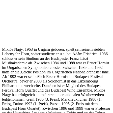
Miklós Nagy, 1963 in Ungarn geboren, spielt seit seinem siebten
Lebensjahr Horn, später studierte er u.a. bei Ádám Friedrich. 1986
schloss er sein Studium an der Budapester Franz-Liszt-
Musikakademie ab. Zwischen 1984 und 1988 war er Erster Hornist
im Ungarischen Symphonieorchester, zwischen 1989 und 1992
hatte er die gleiche Position im Ungarischen Nationalorchester inne.
Ab 1992 war er schließlich Erster Hornist im Budapest Festival
Orchestra, bevor er 2000 als Solohornist in das Luxembourg
Philharmonic wechselte. Daneben ist er Mitglied des Budapest
Festival Horn Quartet und des Budapest Wind Ensemble. Miklós
Nagy hat erfolgreich an mehreren internationalen Wettbewerben
teilgenommen: Genf 1985 (3. Preis), Markneukirchen 1986 (1.
Preis), Duino 1992 (1. Preis), Passau 1995 (2. Preis mit dem
Budapest Horn Quartet). Zwischen 1996 und 1999 war er Professor
an der Musashino Academia Musicae in Tokio und an der Tokyo