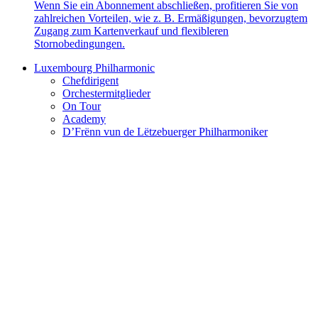
Wenn Sie ein Abonnement abschließen, profitieren Sie von
zahlreichen Vorteilen, wie z. B. Ermäßigungen, bevorzugtem
Zugang zum Kartenverkauf und flexibleren
Stornobedingungen.
Luxembourg Philharmonic
Chefdirigent
Orchestermitglieder
On Tour
Academy
D’Frënn vun de Lëtzebuerger Philharmoniker