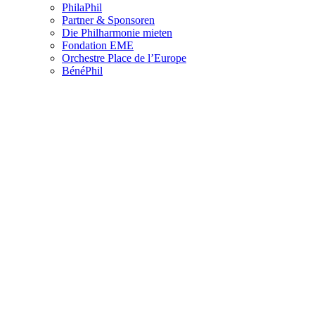
PhilaPhil
Partner & Sponsoren
Die Philharmonie mieten
Fondation EME
Orchestre Place de l’Europe
BénéPhil