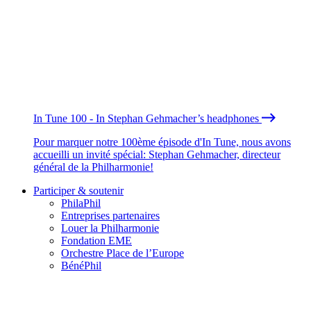
In Tune 100 - In Stephan Gehmacher’s headphones
Pour marquer notre 100ème épisode d'In Tune, nous avons
accueilli un invité spécial: Stephan Gehmacher, directeur
général de la Philharmonie!
Participer & soutenir
PhilaPhil
Entreprises partenaires
Louer la Philharmonie
Fondation EME
Orchestre Place de l’Europe
BénéPhil