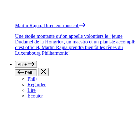
Martin Rajna, Directeur musical
Une étoile montante qu’on appelle volontiers le «jeune
Dudamel de la Hongrie», un maestro et un pianiste accompli:
c’est officiel, Martin Rajna prendra bientôt les rênes du
Luxembourg Philharmonic!
Phil+
Phil+
Phil+
Regarder
Lire
Écouter