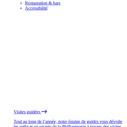
Restauration & bars
Accessibilité
Visites guidées
Tout au long de l’année, notre équipe de guides vous dévoile
les mille et un secrets de la Philharmonie à travers des visites