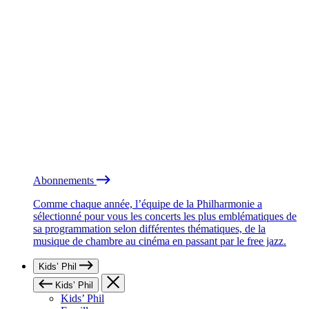
Abonnements
Comme chaque année, l’équipe de la Philharmonie a
sélectionné pour vous les concerts les plus emblématiques de
sa programmation selon différentes thématiques, de la
musique de chambre au cinéma en passant par le free jazz.
Kids’ Phil
Kids’ Phil
Kids’ Phil