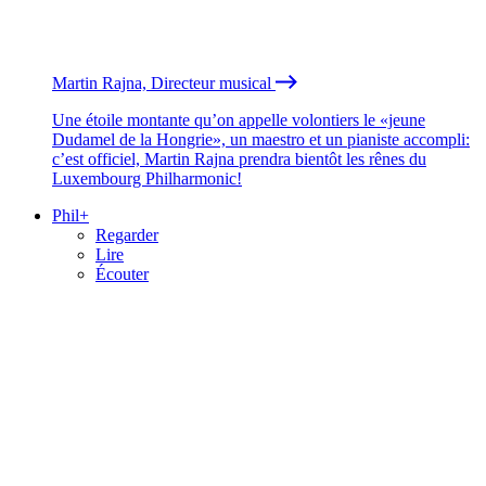
Martin Rajna, Directeur musical
Une étoile montante qu’on appelle volontiers le «jeune
Dudamel de la Hongrie», un maestro et un pianiste accompli:
c’est officiel, Martin Rajna prendra bientôt les rênes du
Luxembourg Philharmonic!
Phil+
Regarder
Lire
Écouter