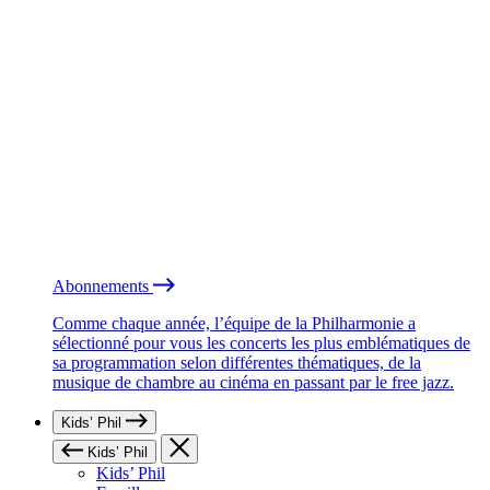
Abonnements
Comme chaque année, l’équipe de la Philharmonie a
sélectionné pour vous les concerts les plus emblématiques de
sa programmation selon différentes thématiques, de la
musique de chambre au cinéma en passant par le free jazz.
Kids’ Phil
Kids’ Phil
Kids’ Phil