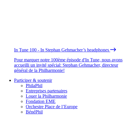
In Tune 100 - In Stephan Gehmacher’s headphones
Pour marquer notre 100ème épisode d'In Tune, nous avons
accueilli un invité spécial: Stephan Gehmacher, directeur
général de la Philharmonie!
Participer & soutenir
PhilaPhil
Entreprises partenaires
Louer la Philharmonie
Fondation EME
Orchestre Place de l’Europe
BénéPhil