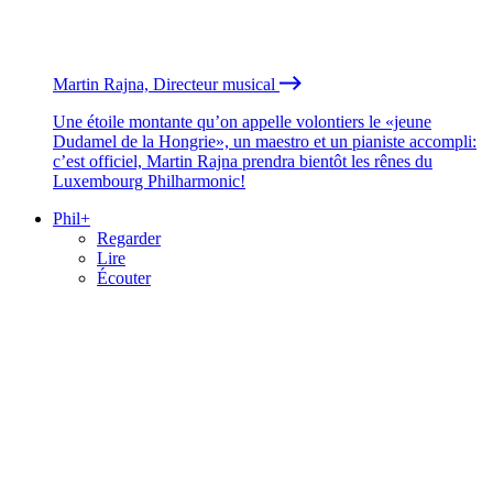
Martin Rajna, Directeur musical
Une étoile montante qu’on appelle volontiers le «jeune
Dudamel de la Hongrie», un maestro et un pianiste accompli:
c’est officiel, Martin Rajna prendra bientôt les rênes du
Luxembourg Philharmonic!
Phil+
Regarder
Lire
Écouter