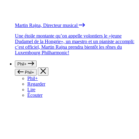
Martin Rajna, Directeur musical
Une étoile montante qu’on appelle volontiers le «jeune
Dudamel de la Hongrie», un maestro et un pianiste accompli:
c’est officiel, Martin Rajna prendra bientôt les rênes du
Luxembourg Philharmonic!
Phil+
Phil+
Phil+
Regarder
Lire
Écouter