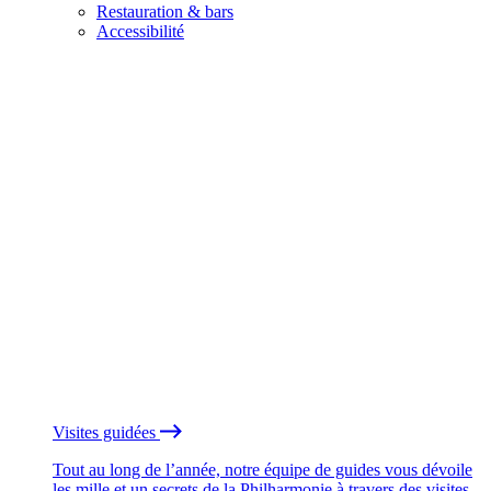
Restauration & bars
Accessibilité
Visites guidées
Tout au long de l’année, notre équipe de guides vous dévoile
les mille et un secrets de la Philharmonie à travers des visites