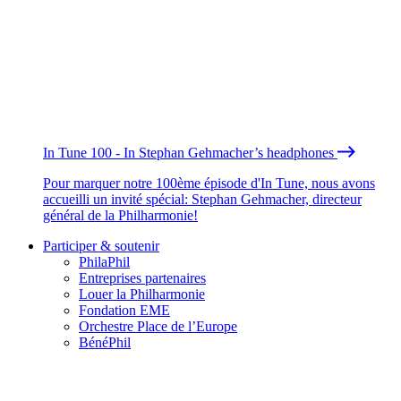
In Tune 100 - In Stephan Gehmacher’s headphones
Pour marquer notre 100ème épisode d'In Tune, nous avons
accueilli un invité spécial: Stephan Gehmacher, directeur
général de la Philharmonie!
Participer & soutenir
PhilaPhil
Entreprises partenaires
Louer la Philharmonie
Fondation EME
Orchestre Place de l’Europe
BénéPhil