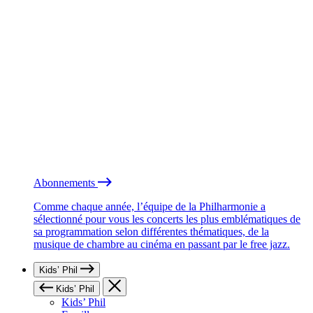
Abonnements
Comme chaque année, l’équipe de la Philharmonie a
sélectionné pour vous les concerts les plus emblématiques de
sa programmation selon différentes thématiques, de la
musique de chambre au cinéma en passant par le free jazz.
Kids’ Phil
Kids’ Phil
Kids’ Phil