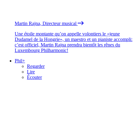
Martin Rajna, Directeur musical
Une étoile montante qu’on appelle volontiers le «jeune
Dudamel de la Hongrie», un maestro et un pianiste accompli:
c’est officiel, Martin Rajna prendra bientôt les rênes du
Luxembourg Philharmonic!
Phil+
Regarder
Lire
Écouter