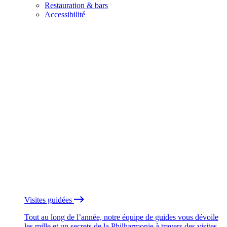
Restauration & bars
Accessibilité
Visites guidées
Tout au long de l’année, notre équipe de guides vous dévoile
les mille et un secrets de la Philharmonie à travers des visites