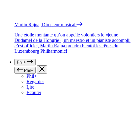
Martin Rajna, Directeur musical
Une étoile montante qu’on appelle volontiers le «jeune
Dudamel de la Hongrie», un maestro et un pianiste accompli:
c’est officiel, Martin Rajna prendra bientôt les rênes du
Luxembourg Philharmonic!
Phil+
Phil+
Phil+
Regarder
Lire
Écouter