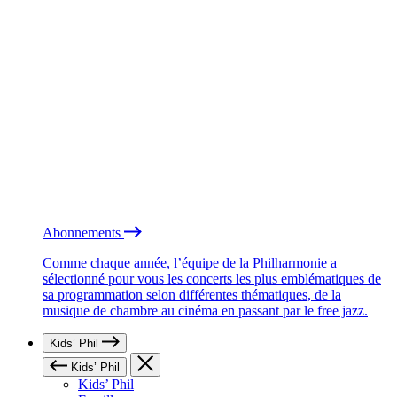
Abonnements
Comme chaque année, l’équipe de la Philharmonie a
sélectionné pour vous les concerts les plus emblématiques de
sa programmation selon différentes thématiques, de la
musique de chambre au cinéma en passant par le free jazz.
Kids’ Phil
Kids’ Phil
Kids’ Phil