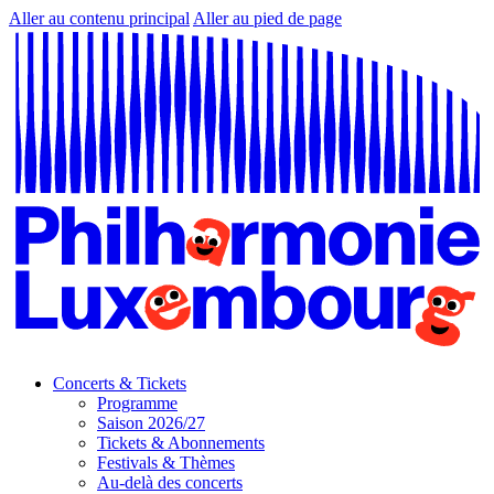
Aller au contenu principal
Aller au pied de page
Concerts & Tickets
Programme
Saison 2026/27
Tickets & Abonnements
Festivals & Thèmes
Au-delà des concerts