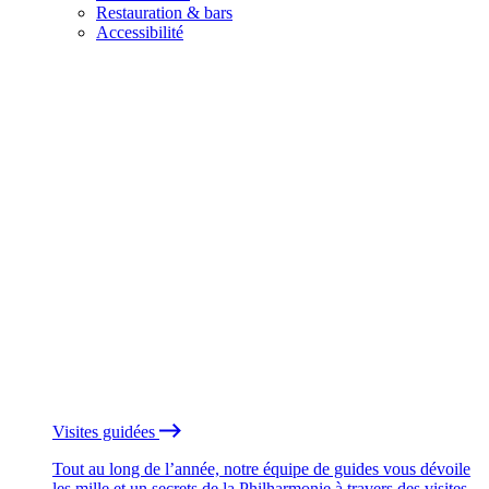
Restauration & bars
Accessibilité
Visites guidées
Tout au long de l’année, notre équipe de guides vous dévoile
les mille et un secrets de la Philharmonie à travers des visites