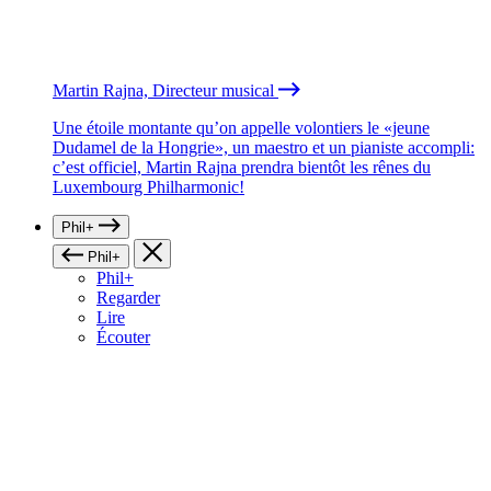
Martin Rajna, Directeur musical
Une étoile montante qu’on appelle volontiers le «jeune
Dudamel de la Hongrie», un maestro et un pianiste accompli:
c’est officiel, Martin Rajna prendra bientôt les rênes du
Luxembourg Philharmonic!
Phil+
Phil+
Phil+
Regarder
Lire
Écouter