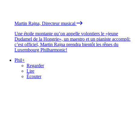
Martin Rajna, Directeur musical
Une étoile montante qu’on appelle volontiers le «jeune
Dudamel de la Hongrie», un maestro et un pianiste accompli:
c’est officiel, Martin Rajna prendra bientôt les rênes du
Luxembourg Philharmonic!
Phil+
Regarder
Lire
Écouter