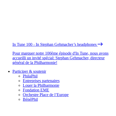
In Tune 100 - In Stephan Gehmacher’s headphones
Pour marquer notre 100ème épisode d'In Tune, nous avons
accueilli un invité spécial: Stephan Gehmacher, directeur
général de la Philharmonie!
Participer & soutenir
PhilaPhil
Entreprises partenaires
Louer la Philharmonie
Fondation EME
Orchestre Place de l’Europe
BénéPhil