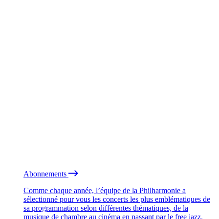
Abonnements
Comme chaque année, l’équipe de la Philharmonie a
sélectionné pour vous les concerts les plus emblématiques de
sa programmation selon différentes thématiques, de la
musique de chambre au cinéma en passant par le free jazz.