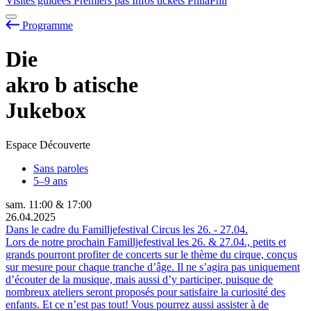
Visites guidées
Premiers pas
Infos tickets
PhilaPhil
Programme
Die
akro
b
atische
Jukebox
Espace Découverte
Sans paroles
5–9 ans
sam.
11:00
&
17:00
26.04.2025
Dans le cadre du Familljefestival Circus les
26.
-
27.04.
Lors de notre prochain Familljefestival les 26. & 27.04., petits et
grands pourront profiter de concerts sur le thème du cirque, conçus
sur mesure pour chaque tranche d’âge. Il ne s’agira pas uniquement
d’écouter de la musique, mais aussi d’y participer, puisque de
nombreux ateliers seront proposés pour satisfaire la curiosité des
enfants. Et ce n’est pas tout! Vous pourrez aussi assister à de