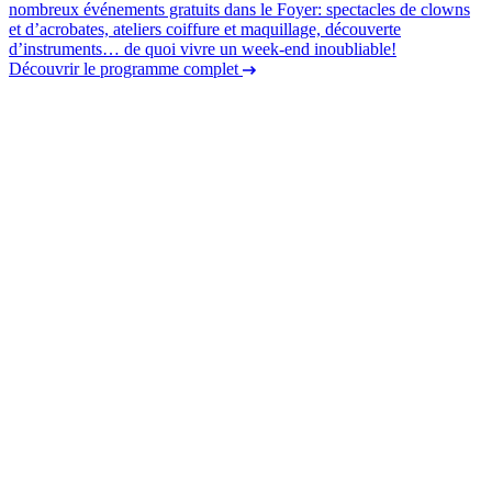
nombreux événements gratuits dans le Foyer: spectacles de clowns
et d’acrobates, ateliers coiffure et maquillage, découverte
d’instruments… de quoi vivre un week-end inoubliable!
Découvrir le programme complet