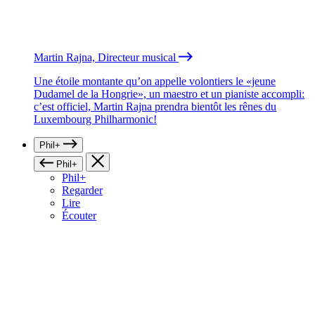
Martin Rajna, Directeur musical
Une étoile montante qu’on appelle volontiers le «jeune
Dudamel de la Hongrie», un maestro et un pianiste accompli:
c’est officiel, Martin Rajna prendra bientôt les rênes du
Luxembourg Philharmonic!
Phil+
Phil+
Phil+
Regarder
Lire
Écouter