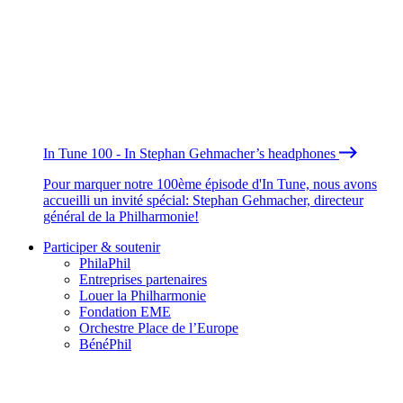
In Tune 100 - In Stephan Gehmacher’s headphones
Pour marquer notre 100ème épisode d'In Tune, nous avons
accueilli un invité spécial: Stephan Gehmacher, directeur
général de la Philharmonie!
Participer & soutenir
PhilaPhil
Entreprises partenaires
Louer la Philharmonie
Fondation EME
Orchestre Place de l’Europe
BénéPhil