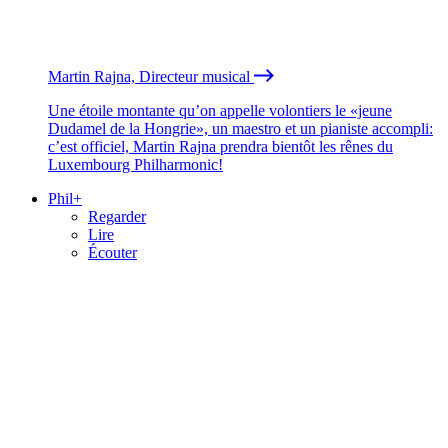
Martin Rajna, Directeur musical
Une étoile montante qu’on appelle volontiers le «jeune
Dudamel de la Hongrie», un maestro et un pianiste accompli:
c’est officiel, Martin Rajna prendra bientôt les rênes du
Luxembourg Philharmonic!
Phil+
Regarder
Lire
Écouter