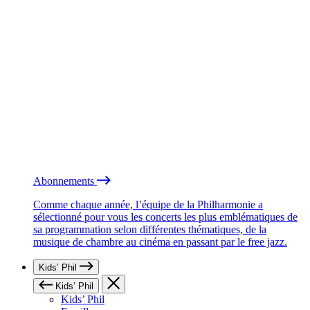
Abonnements
Comme chaque année, l’équipe de la Philharmonie a
sélectionné pour vous les concerts les plus emblématiques de
sa programmation selon différentes thématiques, de la
musique de chambre au cinéma en passant par le free jazz.
Kids’ Phil
Kids’ Phil
Kids’ Phil