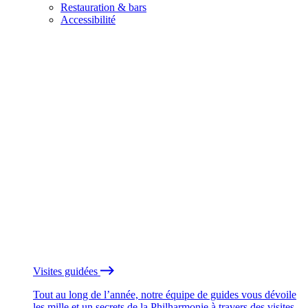
Restauration & bars
Accessibilité
Visites guidées
Tout au long de l’année, notre équipe de guides vous dévoile
les mille et un secrets de la Philharmonie à travers des visites