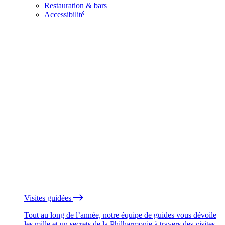
Restauration & bars
Accessibilité
Visites guidées
Tout au long de l’année, notre équipe de guides vous dévoile
les mille et un secrets de la Philharmonie à travers des visites