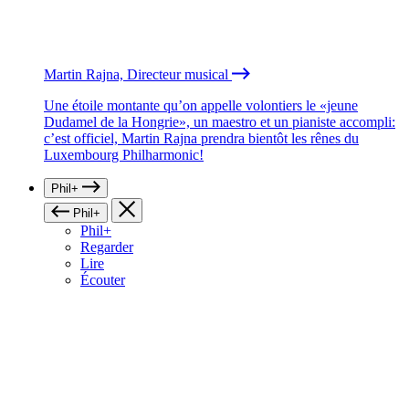
Martin Rajna, Directeur musical
Une étoile montante qu’on appelle volontiers le «jeune
Dudamel de la Hongrie», un maestro et un pianiste accompli:
c’est officiel, Martin Rajna prendra bientôt les rênes du
Luxembourg Philharmonic!
Phil+
Phil+
Phil+
Regarder
Lire
Écouter