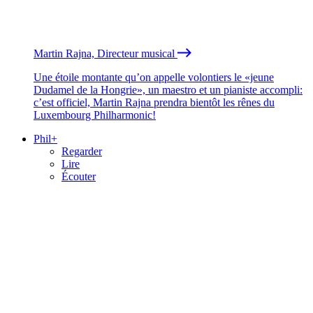
Martin Rajna, Directeur musical
Une étoile montante qu’on appelle volontiers le «jeune
Dudamel de la Hongrie», un maestro et un pianiste accompli:
c’est officiel, Martin Rajna prendra bientôt les rênes du
Luxembourg Philharmonic!
Phil+
Regarder
Lire
Écouter