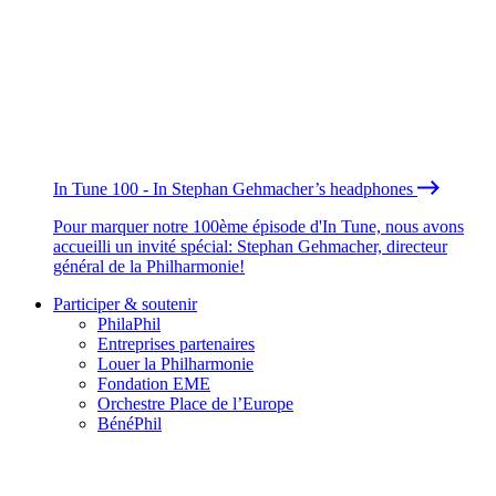
In Tune 100 - In Stephan Gehmacher’s headphones
Pour marquer notre 100ème épisode d'In Tune, nous avons
accueilli un invité spécial: Stephan Gehmacher, directeur
général de la Philharmonie!
Participer & soutenir
PhilaPhil
Entreprises partenaires
Louer la Philharmonie
Fondation EME
Orchestre Place de l’Europe
BénéPhil