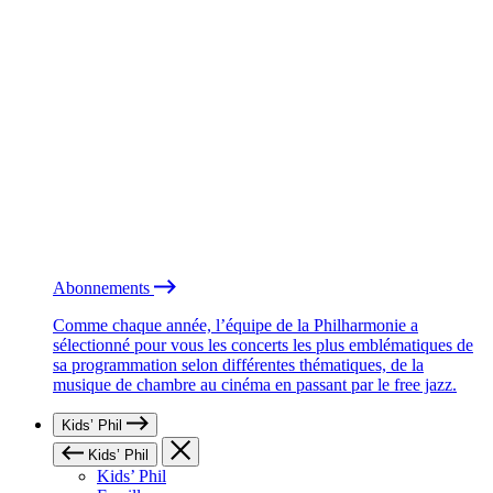
Abonnements
Comme chaque année, l’équipe de la Philharmonie a
sélectionné pour vous les concerts les plus emblématiques de
sa programmation selon différentes thématiques, de la
musique de chambre au cinéma en passant par le free jazz.
Kids’ Phil
Kids’ Phil
Kids’ Phil