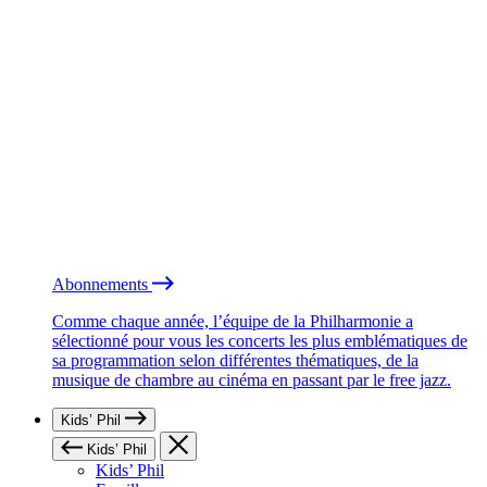
Abonnements
Comme chaque année, l’équipe de la Philharmonie a
sélectionné pour vous les concerts les plus emblématiques de
sa programmation selon différentes thématiques, de la
musique de chambre au cinéma en passant par le free jazz.
Kids’ Phil
Kids’ Phil
Kids’ Phil