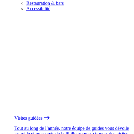
Restauration & bars
Accessibilité
Visites guidées
Tout au long de l’année, notre équipe de guides vous dévoile
les mille et un secrets de la Philharmonie à travers des visites