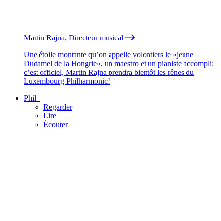
Martin Rajna, Directeur musical
Une étoile montante qu’on appelle volontiers le «jeune
Dudamel de la Hongrie», un maestro et un pianiste accompli:
c’est officiel, Martin Rajna prendra bientôt les rênes du
Luxembourg Philharmonic!
Phil+
Regarder
Lire
Écouter