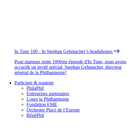
In Tune 100 - In Stephan Gehmacher’s headphones
Pour marquer notre 100ème épisode d'In Tune, nous avons
accueilli un invité spécial: Stephan Gehmacher, directeur
général de la Philharmonie!
Participer & soutenir
PhilaPhil
Entreprises partenaires
Louer la Philharmonie
Fondation EME
Orchestre Place de l’Europe
BénéPhil