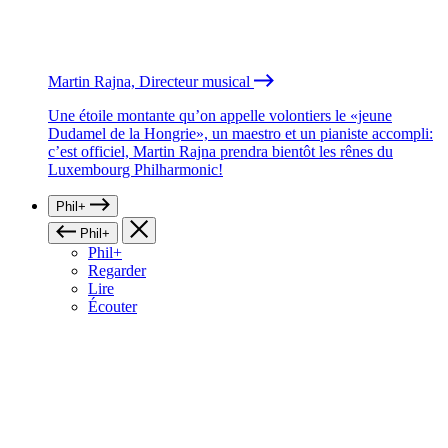
Martin Rajna, Directeur musical
Une étoile montante qu’on appelle volontiers le «jeune
Dudamel de la Hongrie», un maestro et un pianiste accompli:
c’est officiel, Martin Rajna prendra bientôt les rênes du
Luxembourg Philharmonic!
Phil+
Phil+
Phil+
Regarder
Lire
Écouter