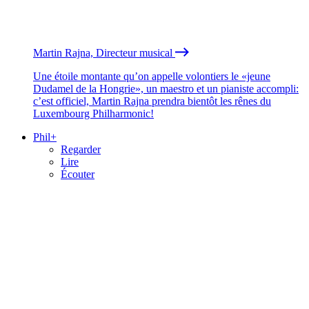
Martin Rajna, Directeur musical
Une étoile montante qu’on appelle volontiers le «jeune
Dudamel de la Hongrie», un maestro et un pianiste accompli:
c’est officiel, Martin Rajna prendra bientôt les rênes du
Luxembourg Philharmonic!
Phil+
Regarder
Lire
Écouter