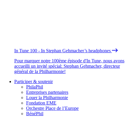
In Tune 100 - In Stephan Gehmacher’s headphones
Pour marquer notre 100ème épisode d'In Tune, nous avons
accueilli un invité spécial: Stephan Gehmacher, directeur
général de la Philharmonie!
Participer & soutenir
PhilaPhil
Entreprises partenaires
Louer la Philharmonie
Fondation EME
Orchestre Place de l’Europe
BénéPhil