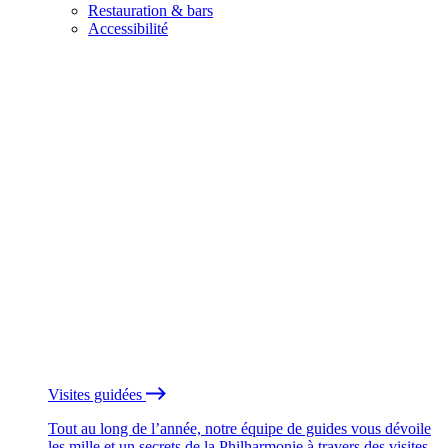
Restauration & bars
Accessibilité
Visites guidées
Tout au long de l’année, notre équipe de guides vous dévoile
les mille et un secrets de la Philharmonie à travers des visites