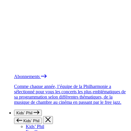
Abonnements
Comme chaque année, l’équipe de la Philharmonie a
sélectionné pour vous les concerts les plus emblématiques de
sa programmation selon différentes thématiques, de la
musique de chambre au cinéma en passant par le free jazz.
Kids’ Phil
Kids’ Phil
Kids’ Phil