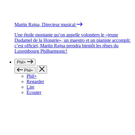
Martin Rajna, Directeur musical
Une étoile montante qu’on appelle volontiers le «jeune
Dudamel de la Hongrie», un maestro et un pianiste accompli:
c’est officiel, Martin Rajna prendra bientôt les rênes du
Luxembourg Philharmonic!
Phil+
Phil+
Phil+
Regarder
Lire
Écouter