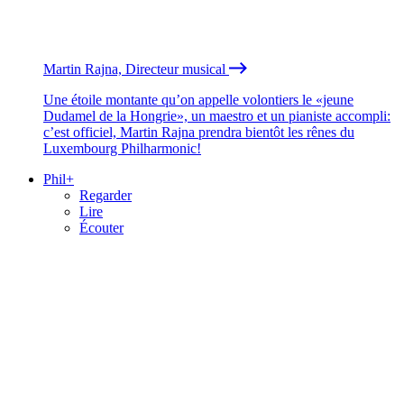
Martin Rajna, Directeur musical
Une étoile montante qu’on appelle volontiers le «jeune
Dudamel de la Hongrie», un maestro et un pianiste accompli:
c’est officiel, Martin Rajna prendra bientôt les rênes du
Luxembourg Philharmonic!
Phil+
Regarder
Lire
Écouter