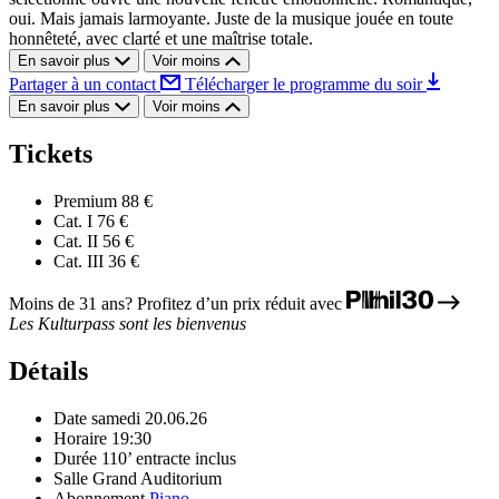
oui. Mais jamais larmoyante. Juste de la musique jouée en toute
honnêteté, avec clarté et une maîtrise totale.
En savoir plus
Voir moins
Partager à un contact
Télécharger le programme du soir
En savoir plus
Voir moins
Tickets
Premium
88 €
Cat. I
76 €
Cat. II
56 €
Cat. III
36 €
Moins de 31 ans? Profitez d’un prix réduit avec
Les Kulturpass sont les bienvenus
Détails
Date
samedi 20.06.26
Horaire
19:30
Durée
110’ entracte inclus
Salle
Grand Auditorium
Abonnement
Piano