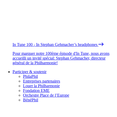
In Tune 100 - In Stephan Gehmacher’s headphones
Pour marquer notre 100ème épisode d'In Tune, nous avons
accueilli un invité spécial: Stephan Gehmacher, directeur
général de la Philharmonie!
Participer & soutenir
PhilaPhil
Entreprises partenaires
Louer la Philharmonie
Fondation EME
Orchestre Place de l’Europe
BénéPhil