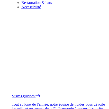
Restauration & bars
Accessibilité
Visites guidées
Tout au long de l’année, notre équipe de guides vous dévoile
les mille et un secrets de la Philharmonie à travers des visites