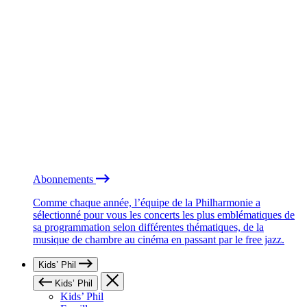
Abonnements
Comme chaque année, l’équipe de la Philharmonie a
sélectionné pour vous les concerts les plus emblématiques de
sa programmation selon différentes thématiques, de la
musique de chambre au cinéma en passant par le free jazz.
Kids’ Phil
Kids’ Phil
Kids’ Phil