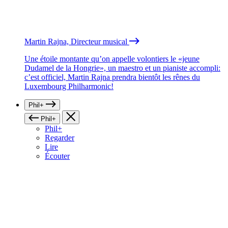
Martin Rajna, Directeur musical
Une étoile montante qu’on appelle volontiers le «jeune
Dudamel de la Hongrie», un maestro et un pianiste accompli:
c’est officiel, Martin Rajna prendra bientôt les rênes du
Luxembourg Philharmonic!
Phil+
Phil+
Phil+
Regarder
Lire
Écouter