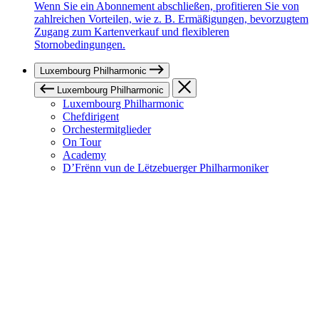
Wenn Sie ein Abonnement abschließen, profitieren Sie von
zahlreichen Vorteilen, wie z. B. Ermäßigungen, bevorzugtem
Zugang zum Kartenverkauf und flexibleren
Stornobedingungen.
Luxembourg Philharmonic
Luxembourg Philharmonic
Luxembourg Philharmonic
Chefdirigent
Orchestermitglieder
On Tour
Academy
D’Frënn vun de Lëtzebuerger Philharmoniker