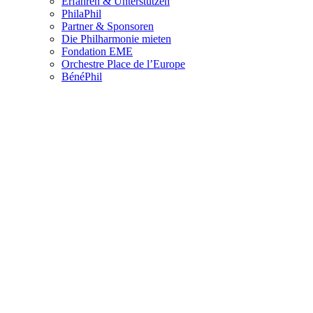
Erfahren & Unterstützen
PhilaPhil
Partner & Sponsoren
Die Philharmonie mieten
Fondation EME
Orchestre Place de l’Europe
BénéPhil