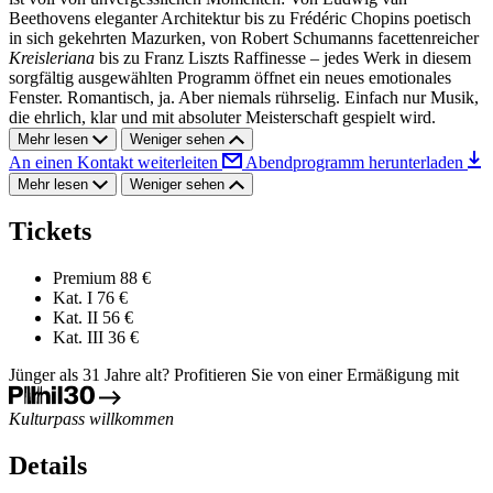
Beethovens eleganter Architektur bis zu Frédéric Chopins poetisch
in sich gekehrten Mazurken, von Robert Schumanns facettenreicher
Kreisleriana
bis zu Franz Liszts Raffinesse – jedes Werk in diesem
sorgfältig ausgewählten Programm öffnet ein neues emotionales
Fenster. Romantisch, ja. Aber niemals rührselig. Einfach nur Musik,
die ehrlich, klar und mit absoluter Meisterschaft gespielt wird.
Mehr lesen
Weniger sehen
An einen Kontakt weiterleiten
Abendprogramm herunterladen
Mehr lesen
Weniger sehen
Tickets
Premium
88 €
Kat. I
76 €
Kat. II
56 €
Kat. III
36 €
Jünger als 31 Jahre alt? Profitieren Sie von einer Ermäßigung mit
Kulturpass willkommen
Details