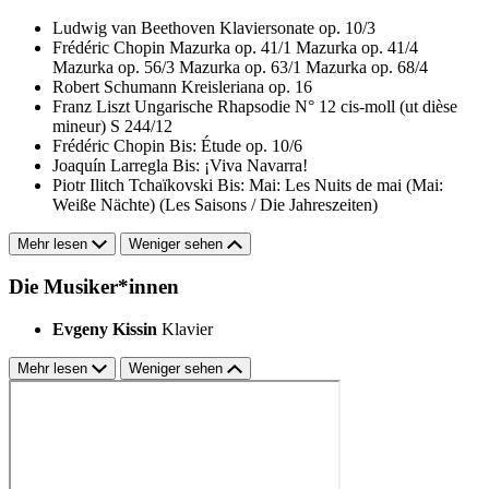
Ludwig van Beethoven
Klaviersonate op. 10/3
Frédéric Chopin
Mazurka op. 41/1
Mazurka op. 41/4
Mazurka op. 56/3
Mazurka op. 63/1
Mazurka op. 68/4
Robert Schumann
Kreisleriana op. 16
Franz Liszt
Ungarische Rhapsodie N° 12 cis-moll (ut dièse
mineur) S 244/12
Frédéric Chopin
Bis: Étude op. 10/6
Joaquín Larregla
Bis: ¡Viva Navarra!
Piotr Ilitch Tchaïkovski
Bis: Mai: Les Nuits de mai (Mai:
Weiße Nächte) (Les Saisons / Die Jahreszeiten)
Mehr lesen
Weniger sehen
Die Musiker*innen
Evgeny Kissin
Klavier
Mehr lesen
Weniger sehen