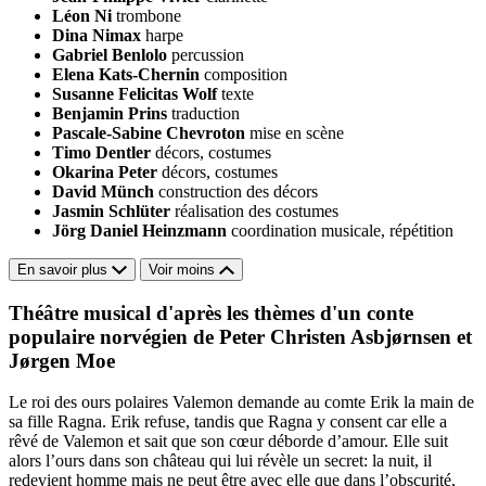
Léon Ni
trombone
Dina Nimax
harpe
Gabriel Benlolo
percussion
Elena Kats-Chernin
composition
Susanne Felicitas Wolf
texte
Benjamin Prins
traduction
Pascale-Sabine Chevroton
mise en scène
Timo Dentler
décors, costumes
Okarina Peter
décors, costumes
David Münch
construction des décors
Jasmin Schlüter
réalisation des costumes
Jörg Daniel Heinzmann
coordination musicale, répétition
En savoir plus
Voir moins
Théâtre musical d'après les thèmes d'un conte
populaire norvégien de Peter Christen Asbjørnsen et
Jørgen Moe
Le roi des ours polaires Valemon demande au comte Erik la main de
sa fille Ragna. Erik refuse, tandis que Ragna y consent car elle a
rêvé de Valemon et sait que son cœur déborde d’amour. Elle suit
alors l’ours dans son château qui lui révèle un secret: la nuit, il
redevient homme mais ne peut être avec elle que dans l’obscurité,