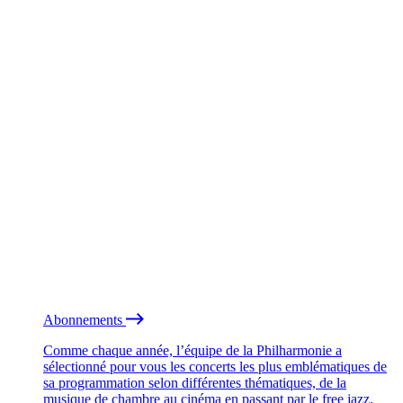
Abonnements
Comme chaque année, l’équipe de la Philharmonie a
sélectionné pour vous les concerts les plus emblématiques de
sa programmation selon différentes thématiques, de la
musique de chambre au cinéma en passant par le free jazz.