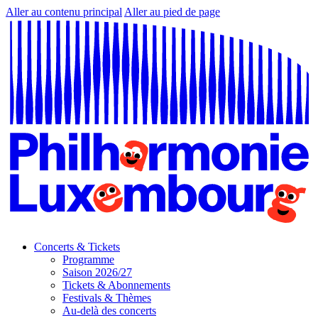
Aller au contenu principal
Aller au pied de page
Concerts & Tickets
Programme
Saison 2026/27
Tickets & Abonnements
Festivals & Thèmes
Au-delà des concerts