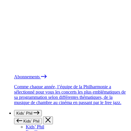
Abonnements
Comme chaque année, l’équipe de la Philharmonie a
sélectionné pour vous les concerts les plus emblématiques de
sa programmation selon différentes thématiques, de la
musique de chambre au cinéma en passant par le free jazz.
Kids’ Phil
Kids’ Phil
Kids’ Phil