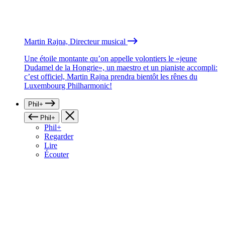
Martin Rajna, Directeur musical
Une étoile montante qu’on appelle volontiers le «jeune
Dudamel de la Hongrie», un maestro et un pianiste accompli:
c’est officiel, Martin Rajna prendra bientôt les rênes du
Luxembourg Philharmonic!
Phil+
Phil+
Phil+
Regarder
Lire
Écouter