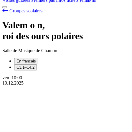
Visites guidées
Premiers pas
Infos tickets
PhilaPhil
Groupes scolaires
Valem
o
n,
roi des ours polaires
Salle de Musique de Chambre
En français
C3.1–C4.2
ven.
10:00
19.12.2025