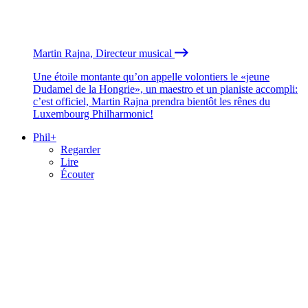
Martin Rajna, Directeur musical
Une étoile montante qu’on appelle volontiers le «jeune
Dudamel de la Hongrie», un maestro et un pianiste accompli:
c’est officiel, Martin Rajna prendra bientôt les rênes du
Luxembourg Philharmonic!
Phil+
Regarder
Lire
Écouter