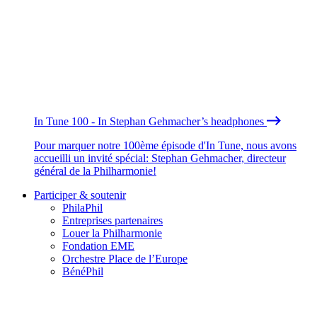
In Tune 100 - In Stephan Gehmacher’s headphones
Pour marquer notre 100ème épisode d'In Tune, nous avons
accueilli un invité spécial: Stephan Gehmacher, directeur
général de la Philharmonie!
Participer & soutenir
PhilaPhil
Entreprises partenaires
Louer la Philharmonie
Fondation EME
Orchestre Place de l’Europe
BénéPhil