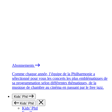
Abonnements
Comme chaque année, l’équipe de la Philharmonie a
sélectionné pour vous les concerts les plus emblématiques de
sa programmation selon différentes thématiques, de la
musique de chambre au cinéma en passant par le free jazz.
Kids’ Phil
Kids’ Phil
Kids’ Phil