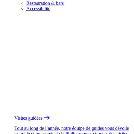
Restauration & bars
Accessibilité
Visites guidées
Tout au long de l’année, notre équipe de guides vous dévoile
les mille et un secrets de la Philharmonie à travers des visites