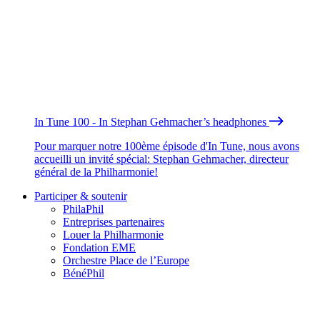
In Tune 100 - In Stephan Gehmacher’s headphones
Pour marquer notre 100ème épisode d'In Tune, nous avons
accueilli un invité spécial: Stephan Gehmacher, directeur
général de la Philharmonie!
Participer & soutenir
PhilaPhil
Entreprises partenaires
Louer la Philharmonie
Fondation EME
Orchestre Place de l’Europe
BénéPhil