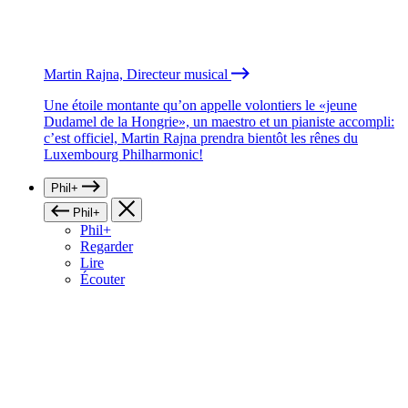
Martin Rajna, Directeur musical
Une étoile montante qu’on appelle volontiers le «jeune
Dudamel de la Hongrie», un maestro et un pianiste accompli:
c’est officiel, Martin Rajna prendra bientôt les rênes du
Luxembourg Philharmonic!
Phil+
Phil+
Phil+
Regarder
Lire
Écouter