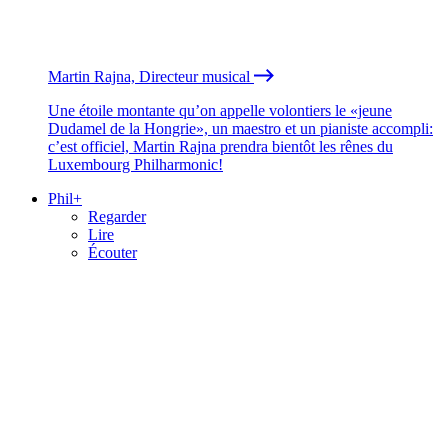
Martin Rajna, Directeur musical
Une étoile montante qu’on appelle volontiers le «jeune
Dudamel de la Hongrie», un maestro et un pianiste accompli:
c’est officiel, Martin Rajna prendra bientôt les rênes du
Luxembourg Philharmonic!
Phil+
Regarder
Lire
Écouter