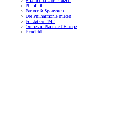
Erfahren & Unterstützen
PhilaPhil
Partner & Sponsoren
Die Philharmonie mieten
Fondation EME
Orchestre Place de l’Europe
BénéPhil