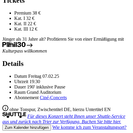
Tickets
Premium
38 €
Kat. I
32 €
Kat. II
22 €
Kat. III
12 €
Jünger als 31 Jahre alt? Profitieren Sie von einer Ermäßigung mit
Kulturpass willkommen
Details
Datum
Freitag 07.02.25
Uhrzeit
19:30
Dauer
190' inklusive Pause
Raum
Grand Auditorium
Abonnement
Ciné-Concerts
ohne Tonspur, Zwischentitel DE, hierzu Untertitel EN
Für dieses Konzert steht Ihnen unser Shuttle-Service
aus und zurück nach Trier zur Verfügung. Buchen Sie bitte hier.
Wie komme ich zum Veranstaltungsort?
Zum Kalender hinzufügen