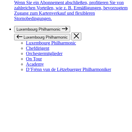
Wenn Sie ein Abonnement abschließen, profitieren Sie von
zahlreichen Vorteilen, wie z. B. Ermäßigungen, bevorzugtem
Zugang zum Kartenverkauf und flexibleren
Stornobedingungen.
Luxembourg Philharmonic
Luxembourg Philharmonic
Luxembourg Philharmonic
Chefdirigent
Orchestermitglieder
On Tour
Academy
D’Frënn vun de Lëtzebuerger Philharmoniker