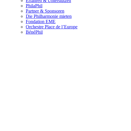
Erfahren & Unterstützen
PhilaPhil
Partner & Sponsoren
Die Philharmonie mieten
Fondation EME
Orchestre Place de l’Europe
BénéPhil