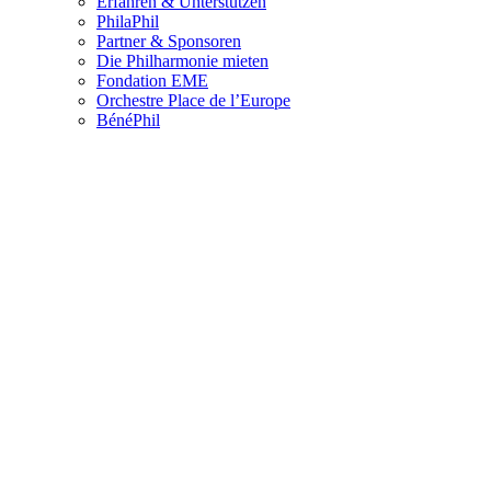
Erfahren & Unterstützen
PhilaPhil
Partner & Sponsoren
Die Philharmonie mieten
Fondation EME
Orchestre Place de l’Europe
BénéPhil