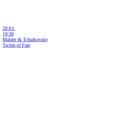
28.03.
19:30
Mahler & Tchaikovsky
Twists of Fate