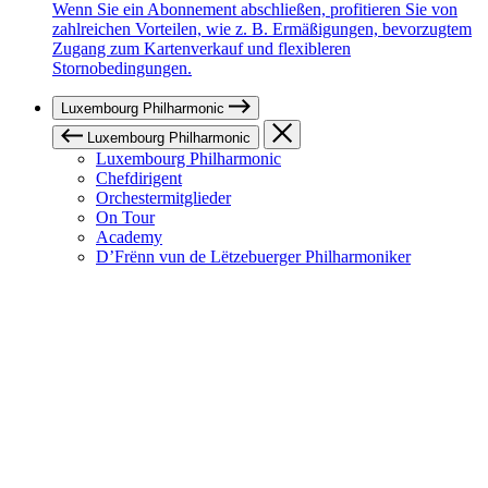
Wenn Sie ein Abonnement abschließen, profitieren Sie von
zahlreichen Vorteilen, wie z. B. Ermäßigungen, bevorzugtem
Zugang zum Kartenverkauf und flexibleren
Stornobedingungen.
Luxembourg Philharmonic
Luxembourg Philharmonic
Luxembourg Philharmonic
Chefdirigent
Orchestermitglieder
On Tour
Academy
D’Frënn vun de Lëtzebuerger Philharmoniker