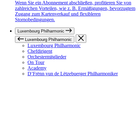
Wenn Sie ein Abonnement abschließen, profitieren Sie von
zahlreichen Vorteilen, wie z. B. Ermäßigungen, bevorzugtem
Zugang zum Kartenverkauf und flexibleren
Stornobedingungen.
Luxembourg Philharmonic
Luxembourg Philharmonic
Luxembourg Philharmonic
Chefdirigent
Orchestermitglieder
On Tour
Academy
D’Frënn vun de Lëtzebuerger Philharmoniker