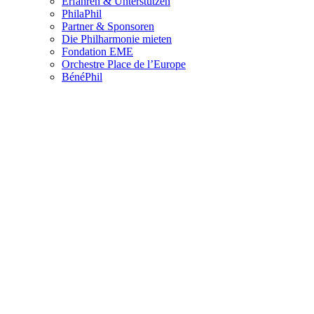
Erfahren & Unterstützen
PhilaPhil
Partner & Sponsoren
Die Philharmonie mieten
Fondation EME
Orchestre Place de l’Europe
BénéPhil