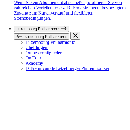
Wenn Sie ein Abonnement abschließen, profitieren Sie von
zahlreichen Vorteilen, wie z. B. Ermäßigungen, bevorzugtem
Zugang zum Kartenverkauf und flexibleren
Stornobedingungen.
Luxembourg Philharmonic
Luxembourg Philharmonic
Luxembourg Philharmonic
Chefdirigent
Orchestermitglieder
On Tour
Academy
D’Frënn vun de Lëtzebuerger Philharmoniker