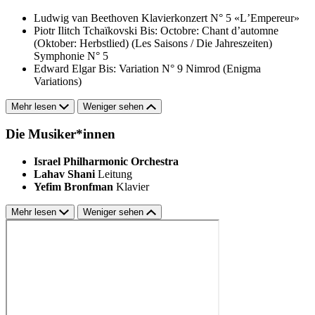
Ludwig van Beethoven
Klavierkonzert N° 5 «LʼEmpereur»
Piotr Ilitch Tchaïkovski
Bis: Octobre: Chant d’automne
(Oktober: Herbstlied) (Les Saisons / Die Jahreszeiten)
Symphonie N° 5
Edward Elgar
Bis: Variation N° 9 Nimrod (Enigma
Variations)
Mehr lesen
Weniger sehen
Die Musiker*innen
Israel Philharmonic Orchestra
Lahav Shani
Leitung
Yefim Bronfman
Klavier
Mehr lesen
Weniger sehen