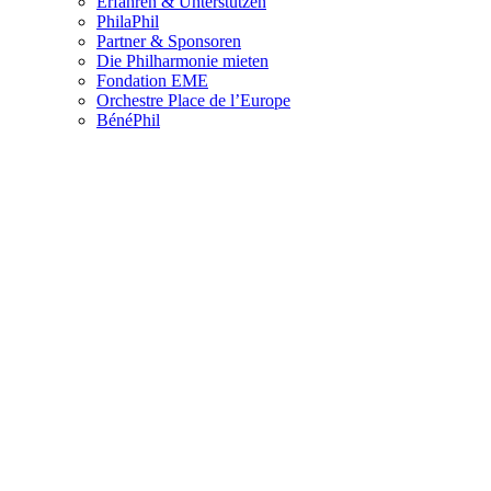
Erfahren & Unterstützen
PhilaPhil
Partner & Sponsoren
Die Philharmonie mieten
Fondation EME
Orchestre Place de l’Europe
BénéPhil