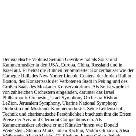
Der israelische Violinist Semion Gavrikov trat als Solist und
Kammermusiker in den USA, Europa, China, Russland und in
Israel auf. Er betrat die Bühnen renommierter Konzerthäuser wie der
Carnegie Hall, des New Yorker Lincoln Centers, der Jordan Hall in
Boston, des Konzertsaals der Verbotenen Stadt in Peking und des
Großen Saals des Moskauer Konservatoriums. Als Solist wurde er
von zahlreichen Orchestern eingeladen, darunter das Israel
Philharmonic Orchestra, Israel Symphony Orchestra Rishon
LeZion, Jerusalem Symphony, Ukarine National Symphony
Orchestra und Moskauer Kammerorchester. Seine Leidenschaft,
Technik und charismatische Persönlichkeit brachtem ihm die Ersten
Preise der Aviv und Clermont Competitions ein. Als
Kammermusiker arbeitete er mit Künstler*innen wie Donald
Weilerstein, Shlomo Mintz, Julian Rachlin, Vadim Gluzman, Alisa
Weilerstein, Misha Maisky, Gil Shaham, Itamar Golan, Itzhak