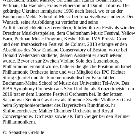
Perlman, Ida Haendel, Frans Helmerson und Daniil Trifonov. Der
gebürtige Ukrainer immigrierte 1998 nach Israel, wo er an der
Buchmann-Mehta School of Music bei Irina Svetlova studierte. Der
Wunsch, seine Ausbildung zu vertiefen und seine
Auftrittsmöglichkeiten zu erweitern, führten ihn zu Festivals wie den
Dresdner Musikfestspielen, dem Cheltenham Music Festival, Yellow
Barn, Perlman Music Program, Keshet Eilon, IMS Prussia Cove
und dem französischen Festival de Colmar. 2013 erlangte er den
Abschluss des New England Conservatory of Boston, wo er bei
Donald Weilerstein studierte, dessen Assistent er anschließend
wurde. Bevor er zur Zweiten Violine Solo des Luxembourg
Philharmonic ernannt wurde, hatte er die gleiche Position im Israel
Philharmonic Orchestra inne und war Mitglied des IPO Richter
String Quartet und der kammermusikalischen Fakultät der
Buchmann-Mehta School of Music der Universität Tel-Aviv. Das
KBS Symphony Orchestra aus Séoul lud ihn als Konzertmeister ein.
2019 trat er dem Lucerne Festival Orchestra bei. In der letzten
Saison war Semion Gavrikov als führende Zweite Violine zu Gast
beim Symphonieorchester des Bayerischen Rundfunks, hr-
Sinfonieorchester, Mahler Chamber Orchestra und Royal
Concertgebouw Orchestra sowie als Tutti-Geiger bei den Berliner
Philharmonikern.
©: Sebastien Grebille