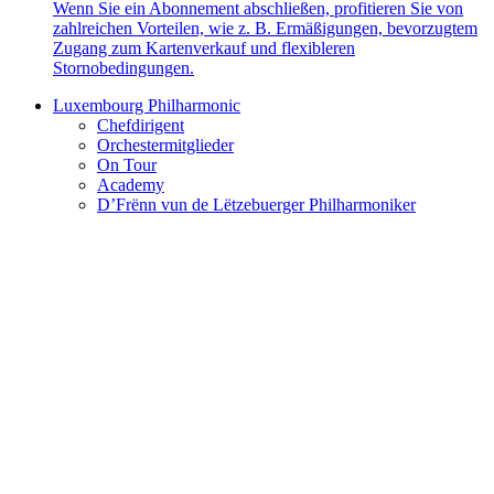
Wenn Sie ein Abonnement abschließen, profitieren Sie von
zahlreichen Vorteilen, wie z. B. Ermäßigungen, bevorzugtem
Zugang zum Kartenverkauf und flexibleren
Stornobedingungen.
Luxembourg Philharmonic
Chefdirigent
Orchestermitglieder
On Tour
Academy
D’Frënn vun de Lëtzebuerger Philharmoniker