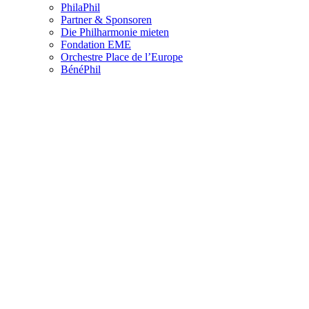
PhilaPhil
Partner & Sponsoren
Die Philharmonie mieten
Fondation EME
Orchestre Place de l’Europe
BénéPhil