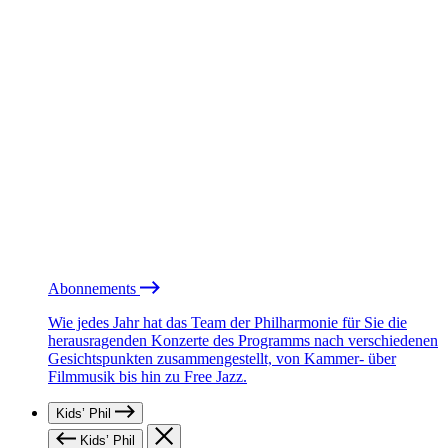
Abonnements
Wie jedes Jahr hat das Team der Philharmonie für Sie die
herausragenden Konzerte des Programms nach verschiedenen
Gesichtspunkten zusammengestellt, von Kammer- über
Filmmusik bis hin zu Free Jazz.
Kids’ Phil
Kids’ Phil