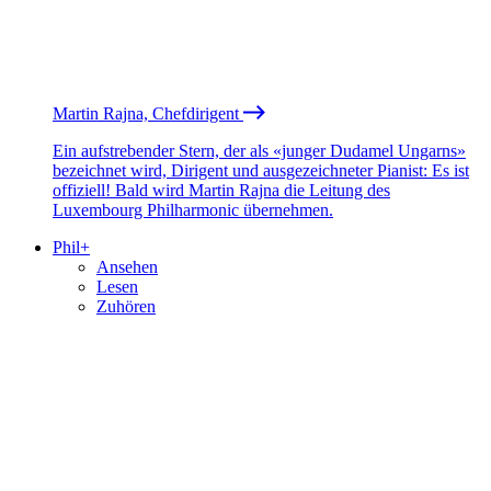
Martin Rajna, Chefdirigent
Ein aufstrebender Stern, der als «junger Dudamel Ungarns»
bezeichnet wird, Dirigent und ausgezeichneter Pianist: Es ist
offiziell! Bald wird Martin Rajna die Leitung des
Luxembourg Philharmonic übernehmen.
Phil+
Ansehen
Lesen
Zuhören