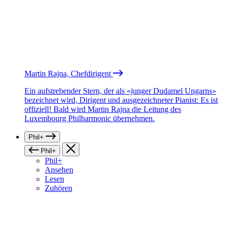
Martin Rajna, Chefdirigent
Ein aufstrebender Stern, der als «junger Dudamel Ungarns»
bezeichnet wird, Dirigent und ausgezeichneter Pianist: Es ist
offiziell! Bald wird Martin Rajna die Leitung des
Luxembourg Philharmonic übernehmen.
Phil+
Phil+
Phil+
Ansehen
Lesen
Zuhören