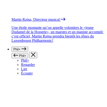
Martin Rajna, Directeur musical
Une étoile montante qu’on appelle volontiers le «jeune
Dudamel de la Hongrie», un maestro et un pianiste accompli:
c’est officiel, Martin Rajna prendra bientôt les rênes du
Luxembourg Philharmonic!
Phil+
Phil+
Phil+
Regarder
Lire
Écouter