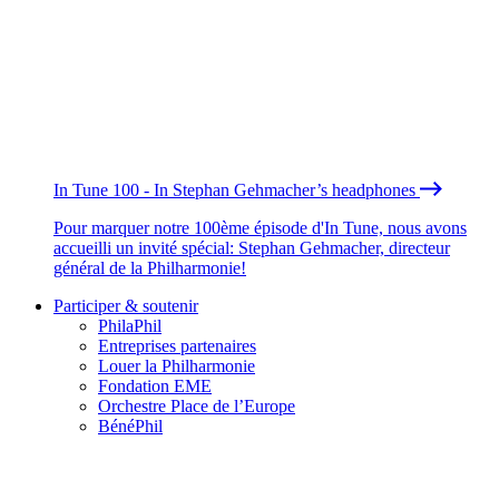
In Tune 100 - In Stephan Gehmacher’s headphones
Pour marquer notre 100ème épisode d'In Tune, nous avons
accueilli un invité spécial: Stephan Gehmacher, directeur
général de la Philharmonie!
Participer & soutenir
PhilaPhil
Entreprises partenaires
Louer la Philharmonie
Fondation EME
Orchestre Place de l’Europe
BénéPhil