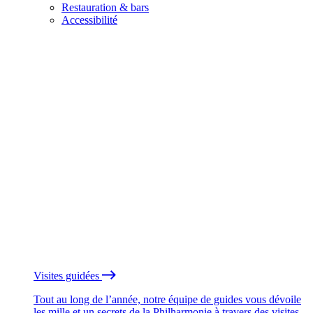
Restauration & bars
Accessibilité
Visites guidées
Tout au long de l’année, notre équipe de guides vous dévoile
les mille et un secrets de la Philharmonie à travers des visites