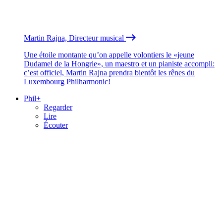
Martin Rajna, Directeur musical
Une étoile montante qu’on appelle volontiers le «jeune
Dudamel de la Hongrie», un maestro et un pianiste accompli:
c’est officiel, Martin Rajna prendra bientôt les rênes du
Luxembourg Philharmonic!
Phil+
Regarder
Lire
Écouter