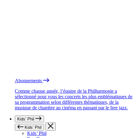
Abonnements
Comme chaque année, l’équipe de la Philharmonie a
sélectionné pour vous les concerts les plus emblématiques de
sa programmation selon différentes thématiques, de la
musique de chambre au cinéma en passant par le free jazz.
Kids’ Phil
Kids’ Phil
Kids’ Phil