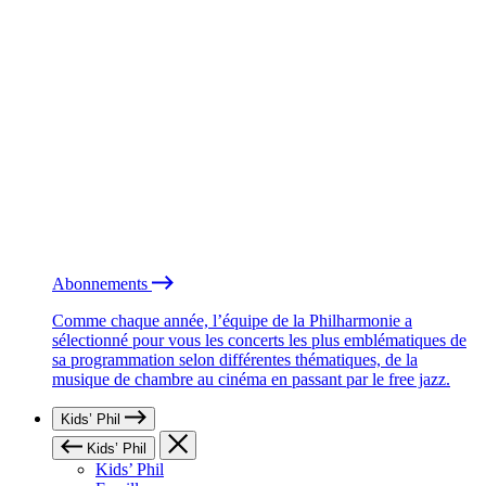
Abonnements
Comme chaque année, l’équipe de la Philharmonie a
sélectionné pour vous les concerts les plus emblématiques de
sa programmation selon différentes thématiques, de la
musique de chambre au cinéma en passant par le free jazz.
Kids’ Phil
Kids’ Phil
Kids’ Phil