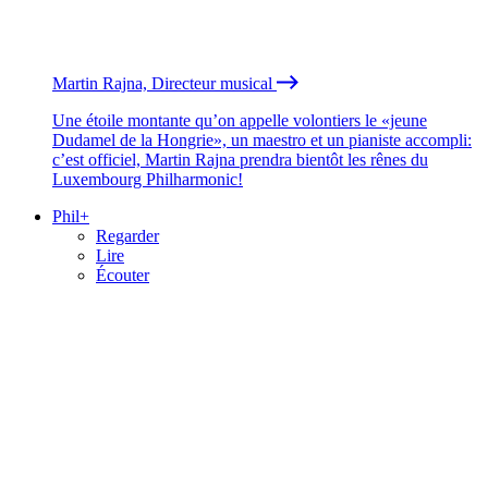
Martin Rajna, Directeur musical
Une étoile montante qu’on appelle volontiers le «jeune
Dudamel de la Hongrie», un maestro et un pianiste accompli:
c’est officiel, Martin Rajna prendra bientôt les rênes du
Luxembourg Philharmonic!
Phil+
Regarder
Lire
Écouter