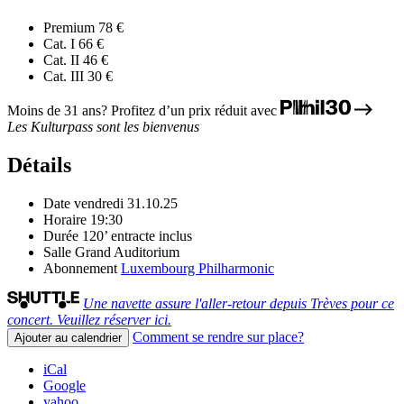
Premium
78 €
Cat. I
66 €
Cat. II
46 €
Cat. III
30 €
Moins de 31 ans? Profitez d’un prix réduit avec
Les Kulturpass sont les bienvenus
Détails
Date
vendredi 31.10.25
Horaire
19:30
Durée
120’ entracte inclus
Salle
Grand Auditorium
Abonnement
Luxembourg Philharmonic
Une navette assure l'aller-retour depuis Trèves pour ce
concert. Veuillez réserver ici.
Comment se rendre sur place?
Ajouter au calendrier
iCal
Google
yahoo