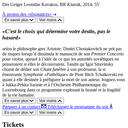
Der Geiger Leonidas Kavakos, BR Klassik, 2014, 55'
À propos des «résonances»
En savoir plus
Voir moins
«C’est le choix qui détermine votre destin, pas le
hasard»
selon le philosophe grec Aristote. Dmitri Chostakovitch ne prit pas
de risques lorsqu’il dissimula le manuscrit de son
Premier Concerto
pour violon,
apeuré à l’idée de ce que les autorités soviétiques en
penseraient si elles le découvraient. Tandis qu’Igor Stravinsky
choisit de dédier son
Chant funèbre
à son professeur, la si
émouvante
Symphonie «Pathétique»
de Piotr Ilitch Tchaïkovski est
quant à elle destinée à préfigurer la mort de son auteur. Joignez-vous
à Jukka-Pekka Saraste et à l’Orchestre Philharmonique du
Luxembourg dans ce programme explorant la beauté et la fragilité
de la vie humaine.
En savoir plus
Voir moins
Partager à un contact
Télécharger le programme du soir
En savoir plus
Voir moins
Tickets