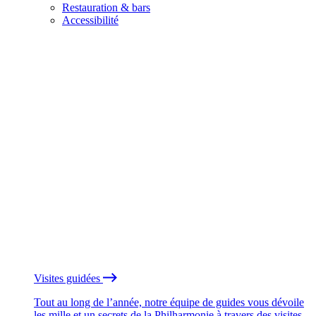
Restauration & bars
Accessibilité
Visites guidées
Tout au long de l’année, notre équipe de guides vous dévoile
les mille et un secrets de la Philharmonie à travers des visites