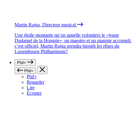
Martin Rajna, Directeur musical
Une étoile montante qu’on appelle volontiers le «jeune
Dudamel de la Hongrie», un maestro et un pianiste accompli:
c’est officiel, Martin Rajna prendra bientôt les rênes du
Luxembourg Philharmonic!
Phil+
Phil+
Phil+
Regarder
Lire
Écouter