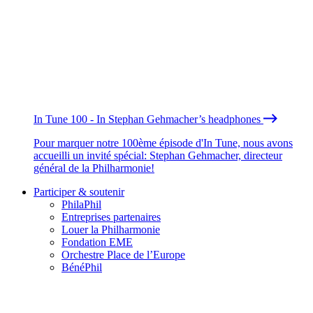
In Tune 100 - In Stephan Gehmacher’s headphones
Pour marquer notre 100ème épisode d'In Tune, nous avons
accueilli un invité spécial: Stephan Gehmacher, directeur
général de la Philharmonie!
Participer & soutenir
PhilaPhil
Entreprises partenaires
Louer la Philharmonie
Fondation EME
Orchestre Place de l’Europe
BénéPhil