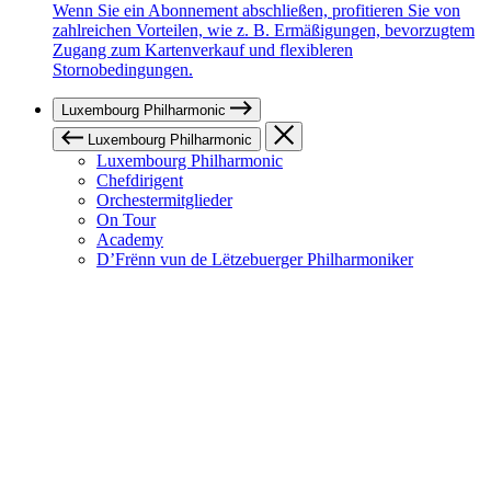
Wenn Sie ein Abonnement abschließen, profitieren Sie von
zahlreichen Vorteilen, wie z. B. Ermäßigungen, bevorzugtem
Zugang zum Kartenverkauf und flexibleren
Stornobedingungen.
Luxembourg Philharmonic
Luxembourg Philharmonic
Luxembourg Philharmonic
Chefdirigent
Orchestermitglieder
On Tour
Academy
D’Frënn vun de Lëtzebuerger Philharmoniker