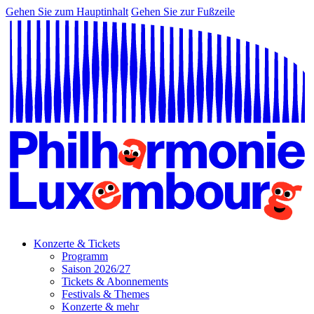
Gehen Sie zum Hauptinhalt
Gehen Sie zur Fußzeile
Konzerte & Tickets
Programm
Saison 2026/27
Tickets & Abonnements
Festivals & Themes
Konzerte & mehr