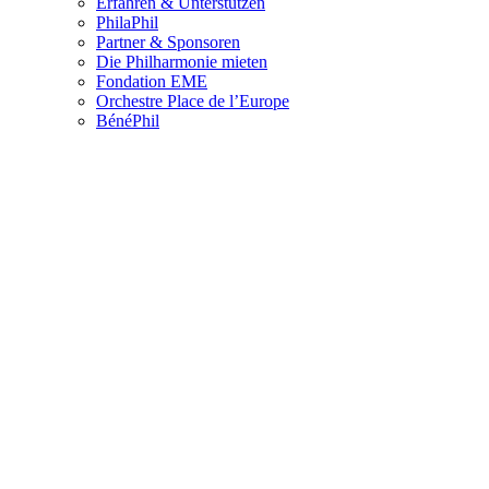
Erfahren & Unterstützen
PhilaPhil
Partner & Sponsoren
Die Philharmonie mieten
Fondation EME
Orchestre Place de l’Europe
BénéPhil