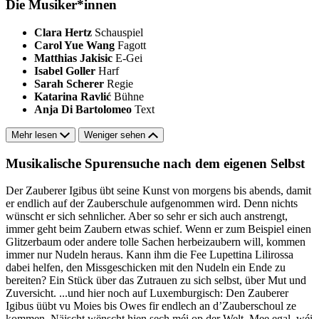
Die Musiker*innen
Clara Hertz
Schauspiel
Carol Yue Wang
Fagott
Matthias Jakisic
E-Gei
Isabel Goller
Harf
Sarah Scherer
Regie
Katarina Ravlić
Bühne
Anja Di Bartolomeo
Text
Mehr lesen
Weniger sehen
Musikalische Spurensuche nach dem eigenen Selbst
Der Zauberer Igibus übt seine Kunst von morgens bis abends, damit
er endlich auf der Zauberschule aufgenommen wird. Denn nichts
wünscht er sich sehnlicher. Aber so sehr er sich auch anstrengt,
immer geht beim Zaubern etwas schief. Wenn er zum Beispiel einen
Glitzerbaum oder andere tolle Sachen herbeizaubern will, kommen
immer nur Nudeln heraus. Kann ihm die Fee Lupettina Lilirossa
dabei helfen, den Missgeschicken mit den Nudeln ein Ende zu
bereiten? Ein Stück über das Zutrauen zu sich selbst, über Mut und
Zuversicht. ...und hier noch auf Luxemburgisch: Den Zauberer
Igibus üübt vu Moies bis Owes fir endlech an d’Zauberschoul ze
kommen. Näischt wënscht hien sech méi op der Welt. Mee egal, wéi