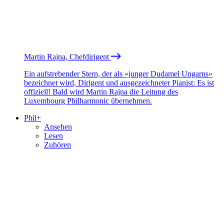
Martin Rajna, Chefdirigent
Ein aufstrebender Stern, der als «junger Dudamel Ungarns»
bezeichnet wird, Dirigent und ausgezeichneter Pianist: Es ist
offiziell! Bald wird Martin Rajna die Leitung des
Luxembourg Philharmonic übernehmen.
Phil+
Ansehen
Lesen
Zuhören