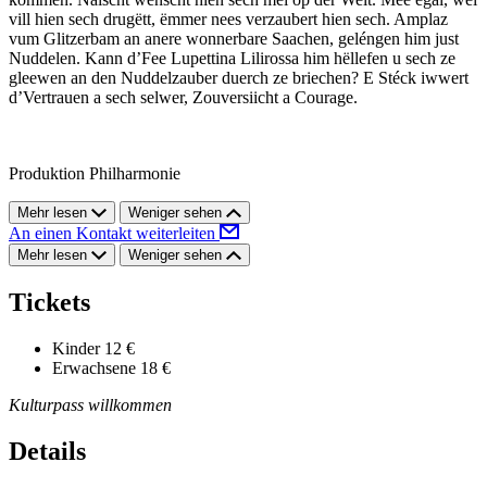
vill hien sech drugëtt, ëmmer nees verzaubert hien sech. Amplaz
vum Glitzerbam an anere wonnerbare Saachen, geléngen him just
Nuddelen. Kann d’Fee Lupettina Lilirossa him hëllefen u sech ze
gleewen an den Nuddelzauber duerch ze briechen? E Stéck iwwert
d’Vertrauen a sech selwer, Zouversiicht a Courage.
Produktion Philharmonie
Mehr lesen
Weniger sehen
An einen Kontakt weiterleiten
Mehr lesen
Weniger sehen
Tickets
Kinder
12 €
Erwachsene
18 €
Kulturpass willkommen
Details