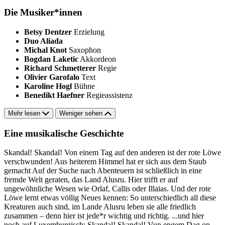
Die Musiker*innen
Betsy Dentzer
Erzielung
Duo Aliada
Michal Knot
Saxophon
Bogdan Laketic
Akkordeon
Richard Schmetterer
Regie
Olivier Garofalo
Text
Karoline Hogl
Bühne
Benedikt Haefner
Regieassistenz
Mehr lesen
Weniger sehen
Eine musikalische Geschichte
Skandal! Skandal! Von einem Tag auf den anderen ist der rote Löwe
verschwunden! Aus heiterem Himmel hat er sich aus dem Staub
gemacht Auf der Suche nach Abenteuern ist schließlich in eine
fremde Welt geraten, das Land Alusru. Hier trifft er auf
ungewöhnliche Wesen wie Orlaf, Callis oder Illaias. Und der rote
Löwe lernt etwas völlig Neues kennen: So unterschiedlich all diese
Kreaturen auch sind, im Lande Alusru leben sie alle friedlich
zusammen – denn hier ist jede*r wichtig und richtig. ...und hier
noch auf Luxemburgisch: Skandal! Skandal! Vun engem Dag op