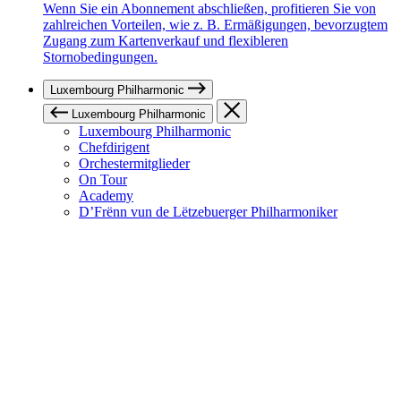
Wenn Sie ein Abonnement abschließen, profitieren Sie von
zahlreichen Vorteilen, wie z. B. Ermäßigungen, bevorzugtem
Zugang zum Kartenverkauf und flexibleren
Stornobedingungen.
Luxembourg Philharmonic
Luxembourg Philharmonic
Luxembourg Philharmonic
Chefdirigent
Orchestermitglieder
On Tour
Academy
D’Frënn vun de Lëtzebuerger Philharmoniker