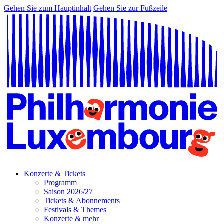
Gehen Sie zum Hauptinhalt
Gehen Sie zur Fußzeile
Konzerte & Tickets
Programm
Saison 2026/27
Tickets & Abonnements
Festivals & Themes
Konzerte & mehr