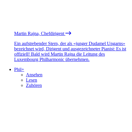
Martin Rajna, Chefdirigent
Ein aufstrebender Stern, der als «junger Dudamel Ungarns»
bezeichnet wird, Dirigent und ausgezeichneter Pianist: Es ist
offiziell! Bald wird Martin Rajna die Leitung des
Luxembourg Philharmonic übernehmen.
Phil+
Ansehen
Lesen
Zuhören