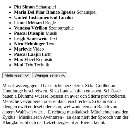
Pitt Simon
Schauspiel
Maria Del Pilar Blanco Iglesias
Schauspiel
United Instruments of Lucilin
Lionel Ménard
Regie
Vanessa Vérillon
Szenographie
Pascal Dusapin
Musik
Leigh Sauerwein
Text
Nico Helminger
Text
Marievic
Video
Pascal Laajili
Licht
Max Flierl
Requisite
Mad Trix
Technik
Mehr lesen
Weniger sehen
Musek ass eng genial Geschichtenerzielerin. Si ka Gefiller an
Handlunge beschreiwen. Si ka Landschaften entstoen, Schlässer
bauen a Blumme wuesse loossen an awer och Stierm provozéieren,
Mënsche verzauberen oder einfach erschrecken. Si kann esou
kléngen ewéi en Iesel oder esou, wéi wann een am Bauch vun
engem Walfësch wier… E richtegt musikalesch Märchebuch ass den
Zyklus «Musikalesch Aventuren», an dem nieft der Sprooch vun der
Klangkonscht och dat Lëtzebuergescht zu Éieren kënnt.