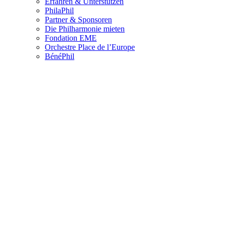
Erfahren & Unterstützen
PhilaPhil
Partner & Sponsoren
Die Philharmonie mieten
Fondation EME
Orchestre Place de l’Europe
BénéPhil