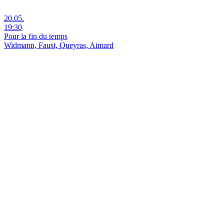
20.05.
19:30
Pour la fin du temps
Widmann, Faust, Queyras, Aimard