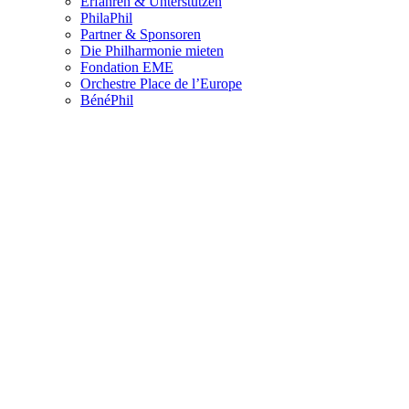
Erfahren & Unterstützen
PhilaPhil
Partner & Sponsoren
Die Philharmonie mieten
Fondation EME
Orchestre Place de l’Europe
BénéPhil