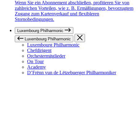
Wenn Sie ein Abonnement abschließen, profitieren Sie von
zahlreichen Vorteilen, wie z. B. Ermäßigungen, bevorzugtem
Zugang zum Kartenverkauf und flexibleren
Stornobedingungen.
Luxembourg Philharmonic
Luxembourg Philharmonic
Luxembourg Philharmonic
Chefdirigent
Orchestermitglieder
On Tour
Academy
D’Frënn vun de Lëtzebuerger Philharmoniker