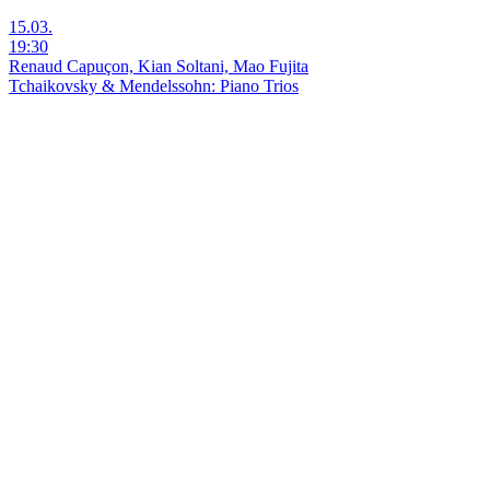
15.03.
19:30
Renaud Capuçon, Kian Soltani, Mao Fujita
Tchaikovsky & Mendelssohn: Piano Trios