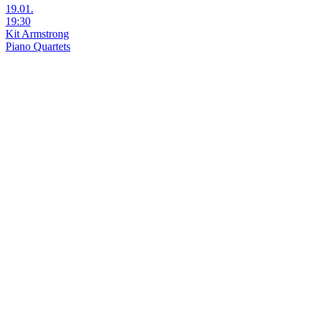
19.01.
19:30
Kit Armstrong
Piano Quartets