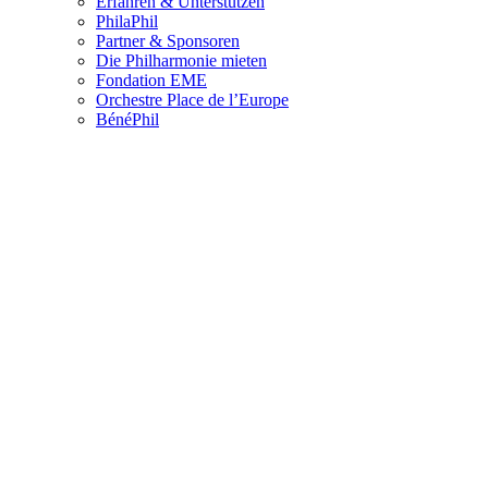
Erfahren & Unterstützen
PhilaPhil
Partner & Sponsoren
Die Philharmonie mieten
Fondation EME
Orchestre Place de l’Europe
BénéPhil