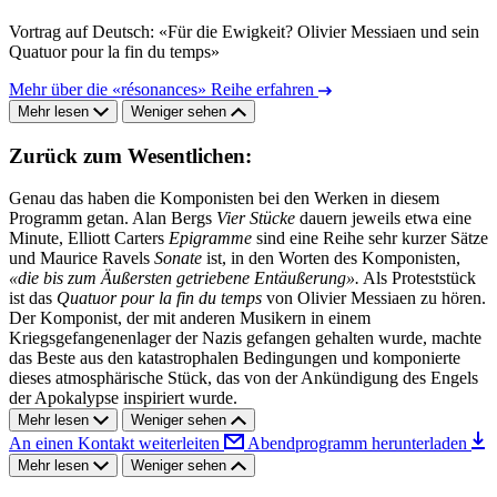
Vortrag auf Deutsch: «Für die Ewigkeit? Olivier Messiaen und sein
Quatuor pour la fin du temps»
Mehr über die «résonances» Reihe erfahren
Mehr lesen
Weniger sehen
Zurück zum Wesentlichen:
Genau das haben die Komponisten bei den Werken in diesem
Programm getan. Alan Bergs
Vier Stücke
dauern jeweils etwa eine
Minute, Elliott Carters
Epigramme
sind eine Reihe sehr kurzer Sätze
und Maurice Ravels
Sonate
ist, in den Worten des Komponisten,
«die bis zum Äußersten getriebene Entäußerung».
Als Proteststück
ist das
Quatuor pour la fin du temps
von Olivier Messiaen zu hören.
Der Komponist, der mit anderen Musikern in einem
Kriegsgefangenenlager der Nazis gefangen gehalten wurde, machte
das Beste aus den katastrophalen Bedingungen und komponierte
dieses atmosphärische Stück, das von der Ankündigung des Engels
der Apokalypse inspiriert wurde.
Mehr lesen
Weniger sehen
An einen Kontakt weiterleiten
Abendprogramm herunterladen
Mehr lesen
Weniger sehen