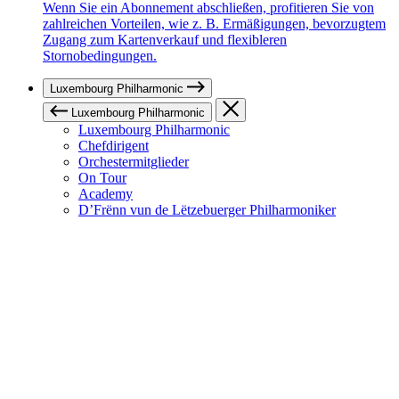
Wenn Sie ein Abonnement abschließen, profitieren Sie von
zahlreichen Vorteilen, wie z. B. Ermäßigungen, bevorzugtem
Zugang zum Kartenverkauf und flexibleren
Stornobedingungen.
Luxembourg Philharmonic
Luxembourg Philharmonic
Luxembourg Philharmonic
Chefdirigent
Orchestermitglieder
On Tour
Academy
D’Frënn vun de Lëtzebuerger Philharmoniker