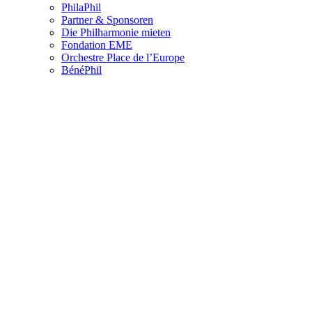
PhilaPhil
Partner & Sponsoren
Die Philharmonie mieten
Fondation EME
Orchestre Place de l’Europe
BénéPhil