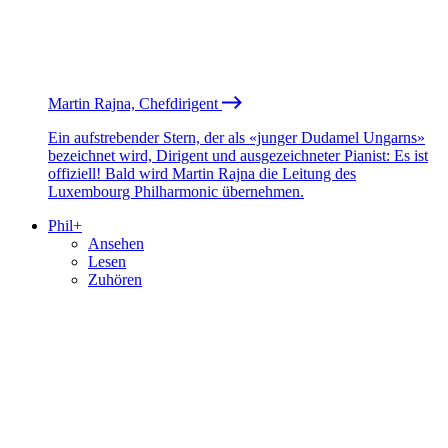
Martin Rajna, Chefdirigent
Ein aufstrebender Stern, der als «junger Dudamel Ungarns»
bezeichnet wird, Dirigent und ausgezeichneter Pianist: Es ist
offiziell! Bald wird Martin Rajna die Leitung des
Luxembourg Philharmonic übernehmen.
Phil+
Ansehen
Lesen
Zuhören