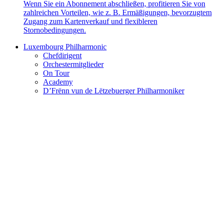
Wenn Sie ein Abonnement abschließen, profitieren Sie von
zahlreichen Vorteilen, wie z. B. Ermäßigungen, bevorzugtem
Zugang zum Kartenverkauf und flexibleren
Stornobedingungen.
Luxembourg Philharmonic
Chefdirigent
Orchestermitglieder
On Tour
Academy
D’Frënn vun de Lëtzebuerger Philharmoniker