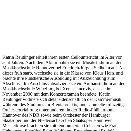
Katrin Reutlinger erhielt ihren ersten Cellounterricht im Alter von
acht Jahren. Nach dem Abitur nahm sie ein Musikstudium an der
Musikhochschule Hannover bei Friedrich-Jürgen Sellheim auf. Als
dieser früh starb, wechselte sie in die Klasse von Klaus Heitz und
brachte ihre künstlerische Ausbildung mit Auszeichnung zum
Abschluss. Im Anschluss absolvierte sie ein Aufbaustudium an der
Musikhochschule Würzburg bei Xenia Jancoviv, das sie im
November 2000 mit dem Konzertexamen beendete. Katrin
Reutlinger widmete sich stets leidenschaftlich der Kammermusik,
während des Studiums im Brentano-Trio, und sammelte frühzeitig
Orchestererfahrung unter anderem in der Radio-Philharmonie
Hannover des NDR sowie beim Orchester der Hamburger
Staatsoper und der Niedersächsischen Staatsoper Hannover.
Meisterkurse brachten sie mit renommierten Cellisten wie Frans
Helmerson, Siegfried Palm, Wolfgang Boettcher und Rudolf