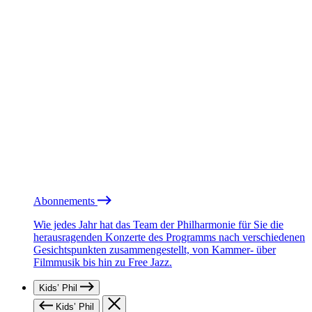
Abonnements
Wie jedes Jahr hat das Team der Philharmonie für Sie die
herausragenden Konzerte des Programms nach verschiedenen
Gesichtspunkten zusammengestellt, von Kammer- über
Filmmusik bis hin zu Free Jazz.
Kids’ Phil
Kids’ Phil