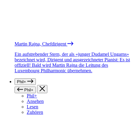
Martin Rajna, Chefdirigent
Ein aufstrebender Stern, der als «junger Dudamel Ungarns»
bezeichnet wird, Dirigent und ausgezeichneter Pianist: Es ist
offiziell! Bald wird Martin Rajna die Leitung des
Luxembourg Philharmonic übernehmen.
Phil+
Phil+
Phil+
Ansehen
Lesen
Zuhören