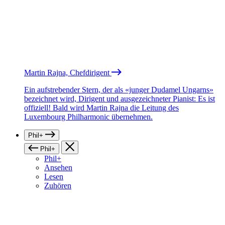
Martin Rajna, Chefdirigent
Ein aufstrebender Stern, der als «junger Dudamel Ungarns»
bezeichnet wird, Dirigent und ausgezeichneter Pianist: Es ist
offiziell! Bald wird Martin Rajna die Leitung des
Luxembourg Philharmonic übernehmen.
Phil+
Phil+
Phil+
Ansehen
Lesen
Zuhören