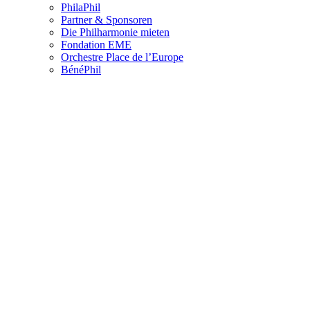
PhilaPhil
Partner & Sponsoren
Die Philharmonie mieten
Fondation EME
Orchestre Place de l’Europe
BénéPhil