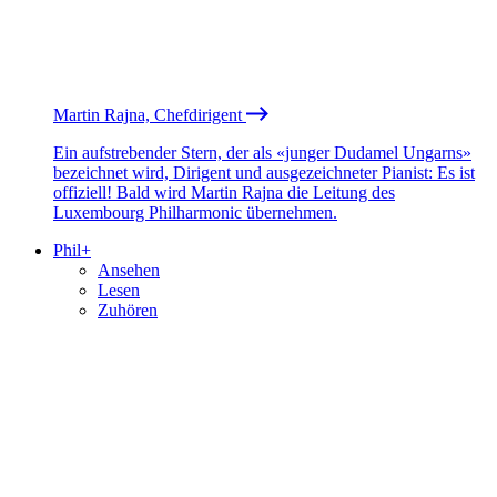
Martin Rajna, Chefdirigent
Ein aufstrebender Stern, der als «junger Dudamel Ungarns»
bezeichnet wird, Dirigent und ausgezeichneter Pianist: Es ist
offiziell! Bald wird Martin Rajna die Leitung des
Luxembourg Philharmonic übernehmen.
Phil+
Ansehen
Lesen
Zuhören