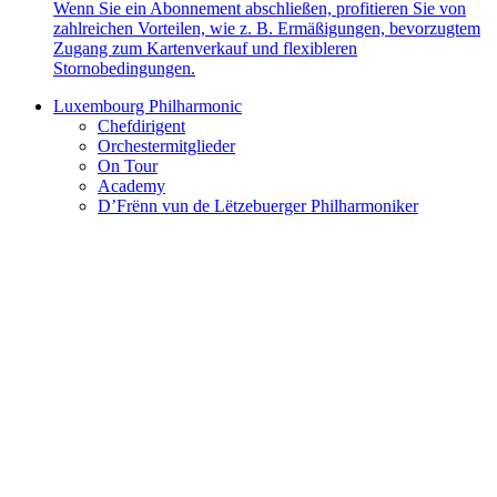
Wenn Sie ein Abonnement abschließen, profitieren Sie von
zahlreichen Vorteilen, wie z. B. Ermäßigungen, bevorzugtem
Zugang zum Kartenverkauf und flexibleren
Stornobedingungen.
Luxembourg Philharmonic
Chefdirigent
Orchestermitglieder
On Tour
Academy
D’Frënn vun de Lëtzebuerger Philharmoniker