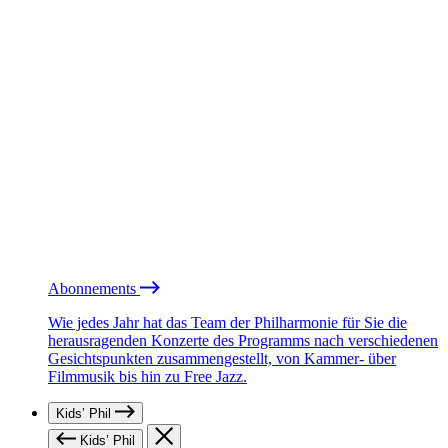
Abonnements
Wie jedes Jahr hat das Team der Philharmonie für Sie die
herausragenden Konzerte des Programms nach verschiedenen
Gesichtspunkten zusammengestellt, von Kammer- über
Filmmusik bis hin zu Free Jazz.
Kids’ Phil
Kids’ Phil