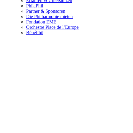
Erfahren & Unterstützen
PhilaPhil
Partner & Sponsoren
Die Philharmonie mieten
Fondation EME
Orchestre Place de l’Europe
BénéPhil