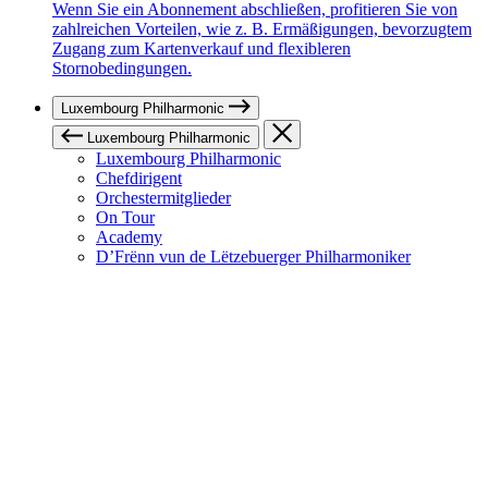
Wenn Sie ein Abonnement abschließen, profitieren Sie von
zahlreichen Vorteilen, wie z. B. Ermäßigungen, bevorzugtem
Zugang zum Kartenverkauf und flexibleren
Stornobedingungen.
Luxembourg Philharmonic
Luxembourg Philharmonic
Luxembourg Philharmonic
Chefdirigent
Orchestermitglieder
On Tour
Academy
D’Frënn vun de Lëtzebuerger Philharmoniker