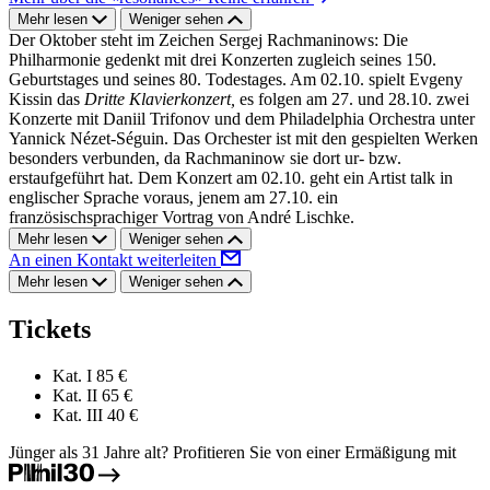
Mehr lesen
Weniger sehen
Der Oktober steht im Zeichen Sergej Rachmaninows: Die
Philharmonie gedenkt mit drei Konzerten zugleich seines 150.
Geburtstages und seines 80. Todestages. Am 02.10. spielt Evgeny
Kissin das
Dritte Klavierkonzert,
es folgen am 27. und 28.10. zwei
Konzerte mit Daniil Trifonov und dem Philadelphia Orchestra unter
Yannick Nézet-Séguin. Das Orchester ist mit den gespielten Werken
besonders verbunden, da Rachmaninow sie dort ur- bzw.
erstaufgeführt hat. Dem Konzert am 02.10. geht ein Artist talk in
englischer Sprache voraus, jenem am 27.10. ein
französischsprachiger Vortrag von André Lischke.
Mehr lesen
Weniger sehen
An einen Kontakt weiterleiten
Mehr lesen
Weniger sehen
Tickets
Kat. I
85 €
Kat. II
65 €
Kat. III
40 €
Jünger als 31 Jahre alt? Profitieren Sie von einer Ermäßigung mit