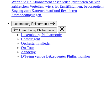
Wenn Sie ein Abonnement abschließen, profitieren Sie von
zahlreichen Vorteilen, wie z. B. Ermäßigungen, bevorzugtem
Zugang zum Kartenverkauf und flexibleren
Stornobedingungen.
Luxembourg Philharmonic
Luxembourg Philharmonic
Luxembourg Philharmonic
Chefdirigent
Orchestermitglieder
On Tour
Academy
D’Frënn vun de Lëtzebuerger Philharmoniker