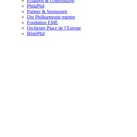
Erfahren & Unterstützen
PhilaPhil
Partner & Sponsoren
Die Philharmonie mieten
Fondation EME
Orchestre Place de l’Europe
BénéPhil