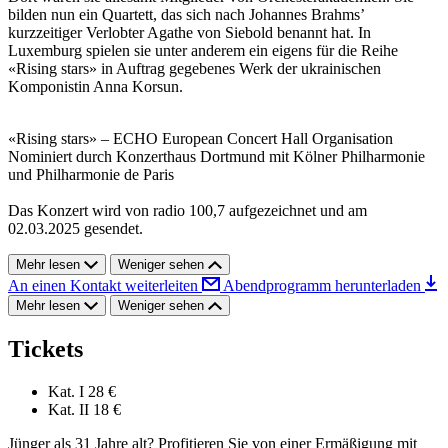
bilden nun ein Quartett, das sich nach Johannes Brahms’
kurzzeitiger Verlobter Agathe von Siebold benannt hat. In
Luxemburg spielen sie unter anderem ein eigens für die Reihe
«Rising stars» in Auftrag gegebenes Werk der ukrainischen
Komponistin Anna Korsun.
«Rising stars» – ECHO European Concert Hall Organisation
Nominiert durch Konzerthaus Dortmund mit Kölner Philharmonie
und Philharmonie de Paris
Das Konzert wird von radio 100,7 aufgezeichnet und am
02.03.2025 gesendet.
Mehr lesen
Weniger sehen
An einen Kontakt weiterleiten
Abendprogramm herunterladen
Mehr lesen
Weniger sehen
Tickets
Kat. I
28 €
Kat. II
18 €
Jünger als 31 Jahre alt? Profitieren Sie von einer Ermäßigung mit