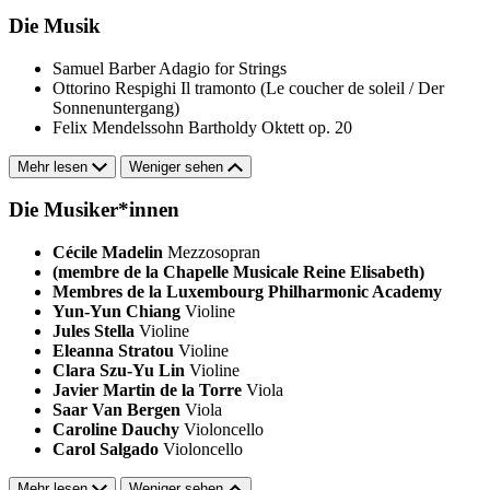
Die Musik
Samuel Barber
Adagio for Strings
Ottorino Respighi
Il tramonto (Le coucher de soleil / Der
Sonnenuntergang)
Felix Mendelssohn Bartholdy
Oktett op. 20
Mehr lesen
Weniger sehen
Die Musiker*innen
Cécile Madelin
Mezzosopran
(membre de la Chapelle Musicale Reine Elisabeth)
Membres de la Luxembourg Philharmonic Academy
Yun-Yun Chiang
Violine
Jules Stella
Violine
Eleanna Stratou
Violine
Clara Szu-Yu Lin
Violine
Javier Martin de la Torre
Viola
Saar Van Bergen
Viola
Caroline Dauchy
Violoncello
Carol Salgado
Violoncello
Mehr lesen
Weniger sehen