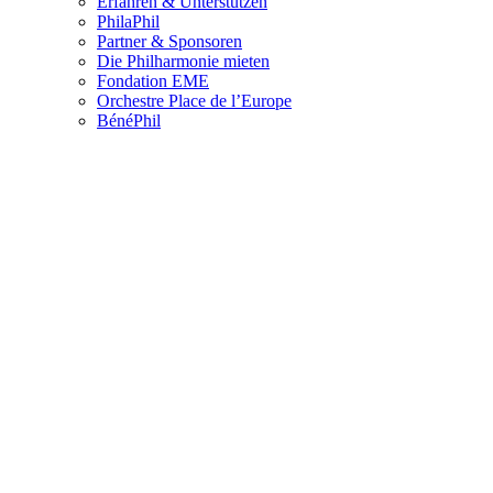
Erfahren & Unterstützen
PhilaPhil
Partner & Sponsoren
Die Philharmonie mieten
Fondation EME
Orchestre Place de l’Europe
BénéPhil