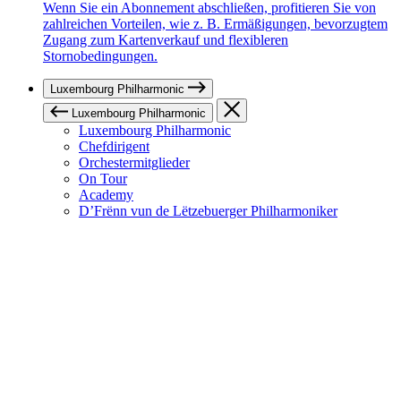
Wenn Sie ein Abonnement abschließen, profitieren Sie von
zahlreichen Vorteilen, wie z. B. Ermäßigungen, bevorzugtem
Zugang zum Kartenverkauf und flexibleren
Stornobedingungen.
Luxembourg Philharmonic
Luxembourg Philharmonic
Luxembourg Philharmonic
Chefdirigent
Orchestermitglieder
On Tour
Academy
D’Frënn vun de Lëtzebuerger Philharmoniker