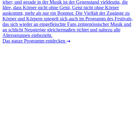
jeher; und gerade in der Musik ist der Gegenstand vieldeutig, die
Idee, dass Körper nicht ohne Geist, Geist nicht ohne Körper
auskommt, mehr als nur ein Bonmot. Die Vielfalt der Zugänge zu
Körper und Körpern spiegelt sich auch im Programm des Festivals,
das sich wieder an eingefleischte Fans zeitgenössischer Musik und
an schlicht Neugierige gleichermaßen richtet und nahezu alle
Altersgruppen einbezieht.
Das ganze Programm entdecken