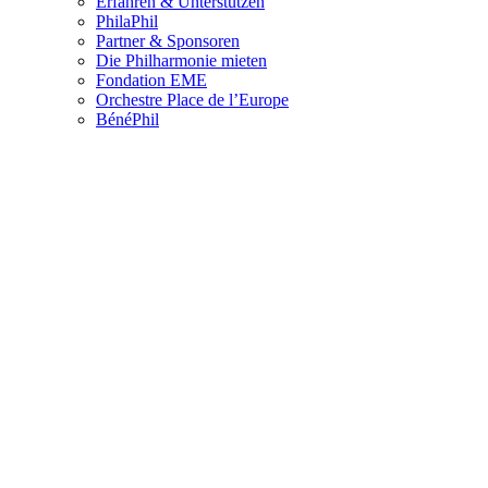
Erfahren & Unterstützen
PhilaPhil
Partner & Sponsoren
Die Philharmonie mieten
Fondation EME
Orchestre Place de l’Europe
BénéPhil