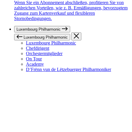
Wenn Sie ein Abonnement abschließen, profitieren Sie von
zahlreichen Vorteilen, wie z. B. Ermäßigungen, bevorzugtem
Zugang zum Kartenverkauf und flexibleren
Stornobedingungen.
Luxembourg Philharmonic
Luxembourg Philharmonic
Luxembourg Philharmonic
Chefdirigent
Orchestermitglieder
On Tour
Academy
D’Frënn vun de Lëtzebuerger Philharmoniker