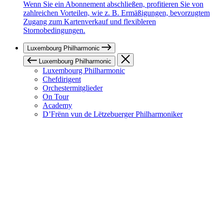
Wenn Sie ein Abonnement abschließen, profitieren Sie von
zahlreichen Vorteilen, wie z. B. Ermäßigungen, bevorzugtem
Zugang zum Kartenverkauf und flexibleren
Stornobedingungen.
Luxembourg Philharmonic
Luxembourg Philharmonic
Luxembourg Philharmonic
Chefdirigent
Orchestermitglieder
On Tour
Academy
D’Frënn vun de Lëtzebuerger Philharmoniker