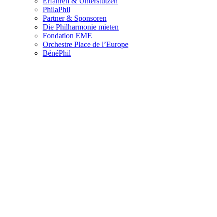
Erfahren & Unterstützen
PhilaPhil
Partner & Sponsoren
Die Philharmonie mieten
Fondation EME
Orchestre Place de l’Europe
BénéPhil