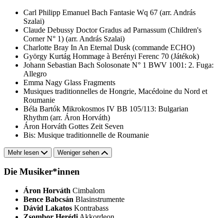
Carl Philipp Emanuel Bach
Fantasie Wq 67 (arr. András
Szalai)
Claude Debussy
Doctor Gradus ad Parnassum (Children's
Corner N° 1) (arr. András Szalai)
Charlotte Bray
In An Eternal Dusk (commande ECHO)
György Kurtág
Hommage à Berényi Ferenc 70 (Játékok)
Johann Sebastian Bach
Solosonate N° 1 BWV 1001: 2. Fuga:
Allegro
Emma Nagy
Glass Fragments
Musiques traditionnelles de Hongrie, Macédoine du Nord et
Roumanie
Béla Bartók
Mikrokosmos IV BB 105/113: Bulgarian
Rhythm (arr. Áron Horváth)
Áron Horváth
Gottes Zeit
Seven
Bis: Musique traditionnelle de Roumanie
Mehr lesen
Weniger sehen
Die Musiker*innen
Áron Horváth
Cimbalom
Bence Babcsán
Blasinstrumente
Dávid Lakatos
Kontrabass
Zsombor Herédi
Akkordeon