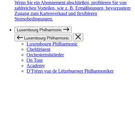
Wenn Sie ein Abonnement abschließen, profitieren Sie von
zahlreichen Vorteilen, wie z. B. Ermäßigungen, bevorzugtem
Zugang zum Kartenverkauf und flexibleren
Stornobedingungen.
Luxembourg Philharmonic
Luxembourg Philharmonic
Luxembourg Philharmonic
Chefdirigent
Orchestermitglieder
On Tour
Academy
D’Frënn vun de Lëtzebuerger Philharmoniker