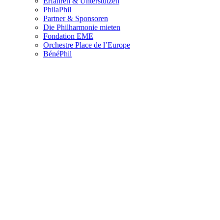
Erfahren & Unterstützen
PhilaPhil
Partner & Sponsoren
Die Philharmonie mieten
Fondation EME
Orchestre Place de l’Europe
BénéPhil