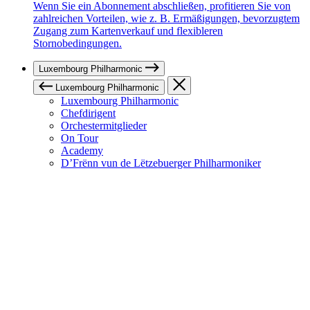
Wenn Sie ein Abonnement abschließen, profitieren Sie von
zahlreichen Vorteilen, wie z. B. Ermäßigungen, bevorzugtem
Zugang zum Kartenverkauf und flexibleren
Stornobedingungen.
Luxembourg Philharmonic
Luxembourg Philharmonic
Luxembourg Philharmonic
Chefdirigent
Orchestermitglieder
On Tour
Academy
D’Frënn vun de Lëtzebuerger Philharmoniker