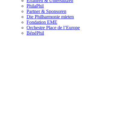
Erfahren & Unterstützen
PhilaPhil
Partner & Sponsoren
Die Philharmonie mieten
Fondation EME
Orchestre Place de l’Europe
BénéPhil