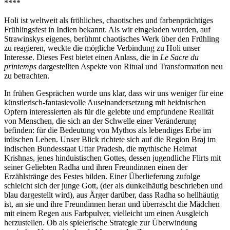
****
Holi ist weltweit als fröhliches, chaotisches und farbenprächtiges
Frühlingsfest in Indien bekannt. Als wir eingeladen wurden, auf
Strawinskys eigenes, berühmt chaotisches Werk über den Frühling
zu reagieren, weckte die mögliche Verbindung zu Holi unser
Interesse. Dieses Fest bietet einen Anlass, die in
Le Sacre du
printemps
dargestellten Aspekte von Ritual und Transformation neu
zu betrachten.
In frühen Gesprächen wurde uns klar, dass wir uns weniger für eine
künstlerisch-fantasievolle Auseinandersetzung mit heidnischen
Opfern interessierten als für die gelebte und empfundene Realität
von Menschen, die sich an der Schwelle einer Veränderung
befinden: für die Bedeutung von Mythos als lebendiges Erbe im
irdischen Leben. Unser Blick richtete sich auf die Region Braj im
indischen Bundesstaat Uttar Pradesh, die mythische Heimat
Krishnas, jenes hinduistischen Gottes, dessen jugendliche Flirts mit
seiner Geliebten Radha und ihren Freundinnen einen der
Erzählstränge des Festes bilden. Einer Überlieferung zufolge
schleicht sich der junge Gott, (der als dunkelhäutig beschrieben und
blau dargestellt wird), aus Ärger darüber, dass Radha so hellhäutig
ist, an sie und ihre Freundinnen heran und überrascht die Mädchen
mit einem Regen aus Farbpulver, vielleicht um einen Ausgleich
herzustellen. Ob als spielerische Strategie zur Überwindung