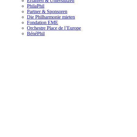
Erfahren & Unterstützen
PhilaPhil
Partner & Sponsoren
Die Philharmonie mieten
Fondation EME
Orchestre Place de l’Europe
BénéPhil