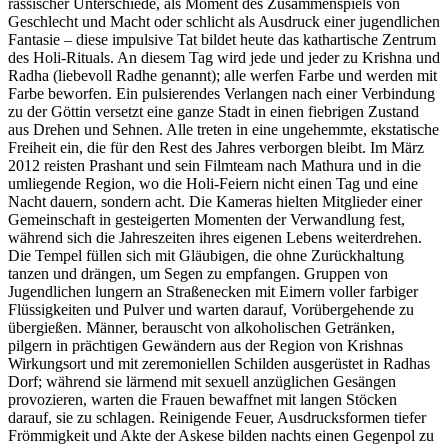
rassischer Unterschiede, als Moment des Zusammenspiels von
Geschlecht und Macht oder schlicht als Ausdruck einer jugendlichen
Fantasie – diese impulsive Tat bildet heute das kathartische Zentrum
des Holi-Rituals. An diesem Tag wird jede und jeder zu Krishna und
Radha (liebevoll Radhe genannt); alle werfen Farbe und werden mit
Farbe beworfen. Ein pulsierendes Verlangen nach einer Verbindung
zu der Göttin versetzt eine ganze Stadt in einen fiebrigen Zustand
aus Drehen und Sehnen. Alle treten in eine ungehemmte, ekstatische
Freiheit ein, die für den Rest des Jahres verborgen bleibt. Im März
2012 reisten Prashant und sein Filmteam nach Mathura und in die
umliegende Region, wo die Holi-Feiern nicht einen Tag und eine
Nacht dauern, sondern acht. Die Kameras hielten Mitglieder einer
Gemeinschaft in gesteigerten Momenten der Verwandlung fest,
während sich die Jahreszeiten ihres eigenen Lebens weiterdrehen.
Die Tempel füllen sich mit Gläubigen, die ohne Zurückhaltung
tanzen und drängen, um Segen zu empfangen. Gruppen von
Jugendlichen lungern an Straßenecken mit Eimern voller farbiger
Flüssigkeiten und Pulver und warten darauf, Vorübergehende zu
übergießen. Männer, berauscht von alkoholischen Getränken,
pilgern in prächtigen Gewändern aus der Region von Krishnas
Wirkungsort und mit zeremoniellen Schilden ausgerüstet in Radhas
Dorf; während sie lärmend mit sexuell anzüglichen Gesängen
provozieren, warten die Frauen bewaffnet mit langen Stöcken
darauf, sie zu schlagen. Reinigende Feuer, Ausdrucksformen tiefer
Frömmigkeit und Akte der Askese bilden nachts einen Gegenpol zu