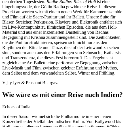
den derben Tagesfesten.
Radhe Radhe: Rites of Holi
ist eine
hingebungsvolle, der Göttin Radha gewidmete Reise. In diesem
Projekt antworten wir mit einem neuen Werk für Kammerensemble
und Film auf die Sacre-Partitur und ihr Ballett. Unsere Suite für
Bläser, Streicher, Perkussion, Klaviere und Elektronik entfaltet sich
im Live-Kontrapunkt zu filmischen Episoden, die aus dem Holi-
Material und aus einer inszenierten Darstellung von Radhas
Begegnung mit Krishna zusammengestellt sind. Die Zeitlichkeiten,
die die Partitur strukturieren, speisen sich nicht nur aus den
Rhythmen der Rituale und Tänze, die auf der Leinwand zu sehen
sind, sondern auch aus den Erfahrungen von Sehnsucht, Katharsis
und Transzendenz, die dieses Fest hervorruft. Das Ergebnis ist
zugleich eine Art Ballett: eine performative Begegnung zwischen
Live-Musik und Film, zwischen gelebter Erfahrung und Mythos,
dem Selbst und dem verwandelten Selbst, Winter und Frühling.
Vijay Iyer & Prashant Bhargava
Wie wäre es mit einer Reise nach Indien?
Echoes of India
In dieser Saison widmet sich die Philharmonie in einer neuen
Konzertreihe der Vielfalt der indischen Kultur. Von Bollywood bis
Holi, von etablierten Legenden über Nachwuchsstimmen: Wählen