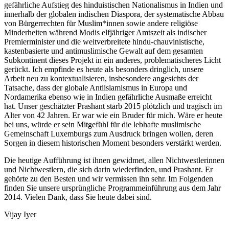
gefährliche Aufstieg des hinduistischen Nationalismus in Indien und
innerhalb der globalen indischen Diaspora, der systematische Abbau
von Bürgerrechten für Muslim*innen sowie andere religiöse
Minderheiten während Modis elfjähriger Amtszeit als indischer
Premierminister und die weitverbreitete hindu-chauvinistische,
kastenbasierte und antimuslimische Gewalt auf dem gesamten
Subkontinent dieses Projekt in ein anderes, problematischeres Licht
gerückt. Ich empfinde es heute als besonders dringlich, unsere
Arbeit neu zu kontextualisieren, insbesondere angesichts der
Tatsache, dass der globale Antiislamismus in Europa und
Nordamerika ebenso wie in Indien gefährliche Ausmaße erreicht
hat. Unser geschätzter Prashant starb 2015 plötzlich und tragisch im
Alter von 42 Jahren. Er war wie ein Bruder für mich. Wäre er heute
bei uns, würde er sein Mitgefühl für die lebhafte muslimische
Gemeinschaft Luxemburgs zum Ausdruck bringen wollen, deren
Sorgen in diesem historischen Moment besonders verstärkt werden.
Die heutige Aufführung ist ihnen gewidmet, allen Nichtwestlerinnen
und Nichtwestlern, die sich darin wiederfinden, und Prashant. Er
gehörte zu den Besten und wir vermissen ihn sehr. Im Folgenden
finden Sie unsere ursprüngliche Programmeinführung aus dem Jahr
2014. Vielen Dank, dass Sie heute dabei sind.
Vijay Iyer