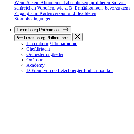
Wenn Sie ein Abonnement abschließen, profitieren Sie von
zahlreichen Vorteilen, wie z. B. Ermäßigungen, bevorzugtem
Zugang zum Kartenverkauf und flexibleren
Stornobedingungen.
Luxembourg Philharmonic
Luxembourg Philharmonic
Luxembourg Philharmonic
Chefdirigent
Orchestermitglieder
On Tour
Academy
D’Frënn vun de Lëtzebuerger Philharmoniker